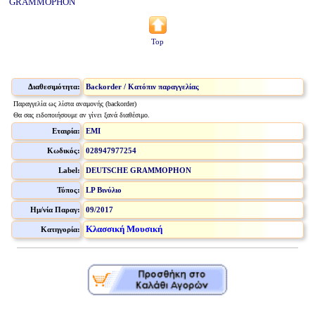
GRAMMOPHON
Top
Διαθεσιμότητα:
Backorder / Κατόπιν παραγγελίας
Παραγγελία ως λίστα αναμονής (backorder)
Θα σας ειδοποιήσουμε αν γίνει ξανά διαθέσιμο.
Εταιρία:
EMI
Κωδικός:
028947977254
Label:
DEUTSCHE GRAMMOPHON
Τύπος:
LP Βινύλιο
Ημ/νία Παραγ:
09/2017
Κλασσική Μουσική
Κατηγορία: