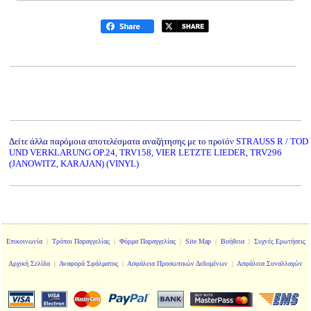
Δείτε άλλα παρόμοια αποτελέσματα αναζήτησης με το προϊόν
STRAUSS R / TOD
UND VERKLARUNG OP.24, TRV158, VIER LETZTE LIEDER, TRV296
(JANOWITZ, KARAJAN) (VINYL)
Επικοινωνία
|
Τρόποι Παραγγελίας
|
Φόρμα Παραγγελίας
|
Site Map
|
Βοήθεια
|
Συχνές Ερωτήσεις
Αρχική Σελίδα
|
Αναφορά Σφάλματος
|
Ασφάλεια Προσωπικών Δεδομένων
|
Ασφάλεια Συναλλαγών