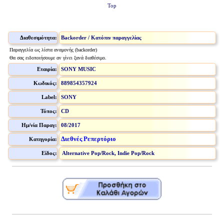
Top
Διαθεσιμότητα:
Backorder / Κατόπιν παραγγελίας
Παραγγελία ως λίστα αναμονής (backorder)
Θα σας ειδοποιήσουμε αν γίνει ξανά διαθέσιμο.
Εταιρία:
SONY MUSIC
Κωδικός:
889854357924
Label:
SONY
Τύπος:
CD
Ημ/νία Παραγ:
08/2017
Διεθνές Ρεπερτόριο
Κατηγορία:
Είδος:
Alternative Pop/Rock, Indie Pop/Rock