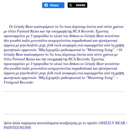
Οι Grizzly Bear κυκλοφόρουν το 5ο τους άλμπουμ έπειτα από πέντε χρόνια
με τίτλο Painted Ruins και την υπογραφή της RCA Records. Έχοντας
προαναγγείλει με 3 τραγούδια το υλικό του δίσκου οι Grizzly Bear κινούνται
στα γνωστά indie μονοπάτια αναμιγνύοντας παραδοσιακά και ηλεκτρονικά
όργανα με psychedelic pop, folk rock αναφορές ενώ κυριαρχείται από τη χρήση
φωνητικών αρμονιών. Ήδη ξεχωρίζει ραδιοφωνικά το "Mourning Song" . / Οι
Grizzly Bear κυκλοφόρουν το 5ο τους άλμπουμ έπειτα από πέντε χρόνια με
τίτλο Painted Ruins και την υπογραφή της RCA Records. Έχοντας
προαναγγείλει με 3 τραγούδια το υλικό του δίσκου οι Grizzly Bear κινούνται
στα γνωστά indie μονοπάτια αναμιγνύοντας παραδοσιακά και ηλεκτρονικά
όργανα με psychedelic pop, folk rock αναφορές ενώ κυριαρχείται από τη χρήση
φωνητικών αρμονιών. Ήδη ξεχωρίζει ραδιοφωνικά το "Mourning Song" . -
Feelgood Records-
Δείτε άλλα παρόμοια αποτελέσματα αναζήτησης με το προϊόν
GRIZZLY BEAR /
PAINTED RUINS