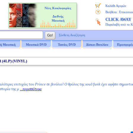
Καλάθι Αγορών
Νέες Κυκλοφορίες
|
Βοήθεια
Επικοινων
Διεθνής
CLICK AWAY
Μουσική
Παραλαβή από το 
Σύνθετη Αναζήτηση
ή Μουσική
Μουσικά DVD
Ταινίες DVD
Δίσκοι Βινυλίου
Προσφορέ
R (4LP) (VINYL)
λύτερες επιτυχίες του Prince σε βινύλιο! Ο θρύλος της soul/funk έχει αφήσει σημαντ
ιστορία της μ
...περισσότερα