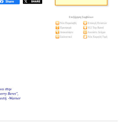
Επεξήγηση Συμβόλων
Νέα Παραλαβή
Επιλογή Πελατών
Προσφορά
S52 Top Rated
Ανακαλύψτε
Ακούστε Δείγμα
Συλλεκτικό
Νέα Χαμηλή Τιμή
νει στην
erry Beret",
ευτή. -Warner