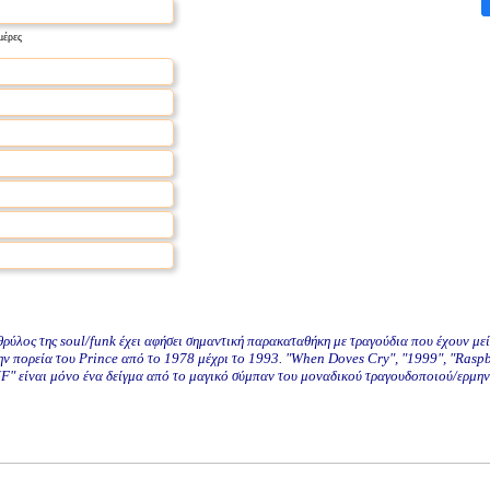
μέρες
ρύλος της soul/funk έχει αφήσει σημαντική παρακαταθήκη με τραγούδια που έχουν μεί
την πορεία του Prince από το 1978 μέχρι το 1993. "When Doves Cry", "1999", "Raspb
MF" είναι μόνο ένα δείγμα από το μαγικό σύμπαν του μοναδικού τραγουδοποιού/ερμην