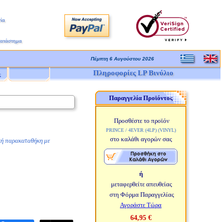
ία
Κατάστημα
Πέμπτη 6 Αυγούστου 2026
Πληροφορίες LP Βινύλιο
ς
Παραγγελία Προϊόντος
Προσθέστε το προϊόν
PRINCE / 4EVER (4LP) (VINYL)
στο καλάθι αγορών σας
ική παρακαταθήκη με
ή
μεταφερθείτε απευθείας
στη Φόρμα Παραγγελίας
Αγοράστε Τώρα
64,95 €