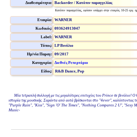
Διαθεσιμότητα:
Backorder / Κατόπιν παραγγελίας
Κατόπιν παραγγελίας, εφόσον υπάρχει στην εταιρία, 10-25 εργ. η
Εταιρία:
WARNER
Κωδικός:
093624913047
Label:
WARNER
Τύπος:
LP Βινύλιο
Ημ/νία Παραγ:
09/2017
Κατηγορία:
Διεθνές Ρεπερτόριο
Είδος:
R&B Dance, Pop
Μία τετραπλή συλλογή με τις μεγαλύτερες επιτυχίες του Prince σε βινύλιο! Ο θ
ιστορία της μουσικής. Σαράντα από αυτά βρίσκονται στο "4ever", καλύπτοντας 
"Purple Rain", "Kiss", "Sign 'O' The Times", "Nothing Compares 2 U", "Sexy 
Music-