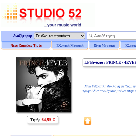
Αναζήτηση:
Νέες Χαμηλές Τιμές
Ελληνική Μουσική
Ξένη Μουσική
Κλασικ
LP Βινύλιο : PRINCE / 4EVE
Μία τετραπλή συλλογή με τις μεγα
τραγούδια που έχουν μείνει στην 
Τιμή:
64,95 €