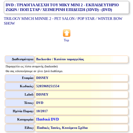
DVD : ΤΡΙΛΟΓΙΑ ΛΕΣΧΗ ΤΟΥ ΜΙΚΥ ΜΙΝΙ 2 - ΕΚΠΑΙΔΕΥΤΗΡΙΟ
ΖΩΩΝ / ΠΟΠ ΣΤΑΡ / ΧΕΙΜΕΡΙΝΗ ΕΠΙΔΕΙΞΗ (3DVD) - (DVD)
TRILOGY MMCH MINNIE 2 - PET SALON / POP STAR / WINTER BOW
SHOW
Top
Διαθεσιμότητα:
Backorder / Κατόπιν παραγγελίας
Παραγγελία ως λίστα αναμονής (backorder)
Θα σας ειδοποιήσουμε αν γίνει ξανά διαθέσιμο.
Εταιρία:
DISNEY
Κωδικός:
5205969251554
Label:
DISNEY
Τύπος:
DVD
Ημ/νία Παραγ:
10/2017
Παιδικά DVD
Κατηγορία:
Είδος:
Παιδικές Ταινίες, Κινούμενα Σχέδια