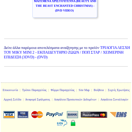
ΜΑΓΕΜΕΝΑ ΧΡΙΣΤΟΥΓΕΝΝΑ (BEAUTY AND
THE BEAST ENCHANTED CHRISTMAS) -
(DVD VIDEO)
Δείτε άλλα παρόμοια αποτελέσματα αναζήτησης με το προϊόν
ΤΡΙΛΟΓΙΑ ΛΕΣΧΗ
ΤΟΥ ΜΙΚΥ ΜΙΝΙ 2 - ΕΚΠΑΙΔΕΥΤΗΡΙΟ ΖΩΩΝ / ΠΟΠ ΣΤΑΡ / ΧΕΙΜΕΡΙΝΗ
ΕΠΙΔΕΙΞΗ (3DVD) - (DVD)
Επικοινωνία
|
Τρόποι Παραγγελίας
|
Φόρμα Παραγγελίας
|
Site Map
|
Βοήθεια
|
Συχνές Ερωτήσεις
Αρχική Σελίδα
|
Αναφορά Σφάλματος
|
Ασφάλεια Προσωπικών Δεδομένων
|
Ασφάλεια Συναλλαγών