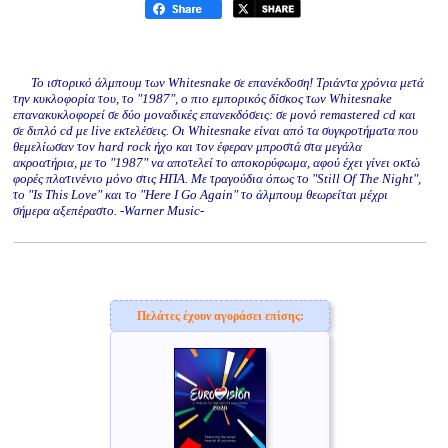
Το ιστορικό άλμπουμ των Whitesnake σε επανέκδοση! Τριάντα χρόνια μετά
την κυκλοφορία του, το "1987", ο πιο εμπορικός δίσκος των Whitesnake
επανακυκλοφορεί σε δύο μοναδικές επανεκδόσεις: σε μονό remastered cd και
σε διπλό cd με live εκτελέσεις. Οι Whitesnake είναι από τα συγκροτήματα που
θεμελίωσαν τον hard rock ήχο και τον έφεραν μπροστά στα μεγάλα
ακροατήρια, με το "1987" να αποτελεί το αποκορύφωμα, αφού έχει γίνει οκτώ
φορές πλατινένιο μόνο στις ΗΠΑ. Με τραγούδια όπως το "Still Of The Night",
το "Is This Love" και το "Here I Go Again" το άλμπουμ θεωρείται μέχρι
σήμερα αξεπέραστο. -Warner Music-
Πελάτες έχουν αγοράσει επίσης: