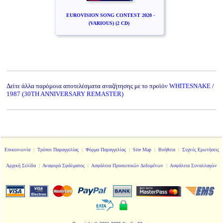
EUROVISION SONG CONTEST 2020 -
(VARIOUS) (2 CD)
Δείτε άλλα παρόμοια αποτελέσματα αναζήτησης με το προϊόν
WHITESNAKE /
1987 (30TH ANNIVERSARY REMASTER)
Επικοινωνία
|
Τρόποι Παραγγελίας
|
Φόρμα Παραγγελίας
|
Site Map
|
Βοήθεια
|
Συχνές Ερωτήσεις
Αρχική Σελίδα
|
Αναφορά Σφάλματος
|
Ασφάλεια Προσωπικών Δεδομένων
|
Ασφάλεια Συναλλαγών