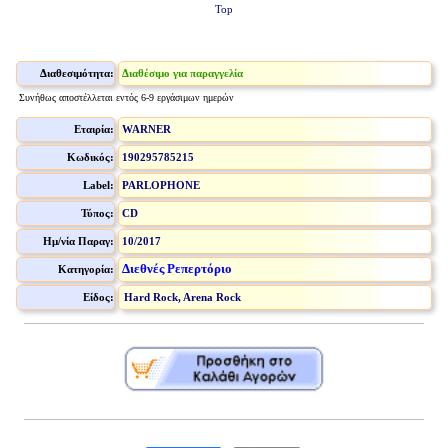
Top
Διαθεσιμότητα:
Διαθέσιμο για παραγγελία
Συνήθως αποστέλλεται εντός 6-9 εργάσιμων ημερών
Εταιρία:
WARNER
Κωδικός:
190295785215
Label:
PARLOPHONE
Τύπος:
CD
Ημ/νία Παραγ:
10/2017
Διεθνές Ρεπερτόριο
Κατηγορία:
Είδος:
Hard Rock, Arena Rock