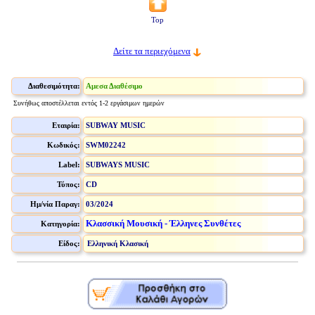
Top
Δείτε τα περιεχόμενα
Διαθεσιμότητα:
Αμεσα Διαθέσιμο
Συνήθως αποστέλλεται εντός 1-2 εργάσιμων ημερών
Εταιρία:
SUBWAY MUSIC
Κωδικός:
SWM02242
Label:
SUBWAYS MUSIC
Τύπος:
CD
Ημ/νία Παραγ:
03/2024
Κλασσική Μουσική - Έλληνες Συνθέτες
Κατηγορία:
Είδος:
Ελληνική Κλασική