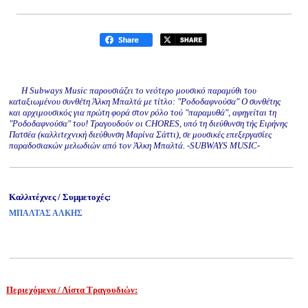
Η Subways Music παρουσιάζει το νεότερο μουσικό παραμύθι του
καταξιωμένου συνθέτη Άλκη Μπαλτά με τίτλο: "Ροδοδαφνούσα" Ο συνθέτης
και αρχιμουσικός για πρώτη φορά στον ρόλο τού "παραμυθά", αφηγείται τη
"Ροδοδαφνούσα" του! Τραγουδούν οι CHORES, υπό τη διεύθυνση τής Ειρήνης
Πατσέα (καλλιτεχνική διεύθυνση Μαρίνα Σάττι), σε μουσικές επεξεργασίες
παραδοσιακών μελωδιών από τον Άλκη Μπαλτά. -SUBWAYS MUSIC-
Καλλιτέχνες / Συμμετοχές:
ΜΠΑΛΤΑΣ ΑΛΚΗΣ
Περιεχόμενα / Λίστα Τραγουδιών:
www.studio52.gr