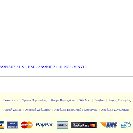
ΡΙΔΗΣ / L.S. - F.M. - ΑΔΩΝΙΣ 21.10.1983 (VINYL)
Επικοινωνία
|
Τρόποι Παραγγελίας
|
Φόρμα Παραγγελίας
|
Site Map
|
Βοήθεια
|
Συχνές Ερωτήσεις
Αρχική Σελίδα
|
Αναφορά Σφάλματος
|
Ασφάλεια Προσωπικών Δεδομένων
|
Ασφάλεια Συναλλαγών