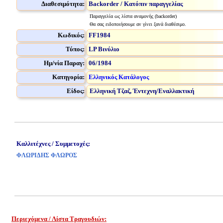
Διαθεσιμότητα:
Backorder / Κατόπιν παραγγελίας
Παραγγελία ως λίστα αναμονής (backorder)
Θα σας ειδοποιήσουμε αν γίνει ξανά διαθέσιμο.
Κωδικός:
FF1984
Τύπος:
LP Βινύλιο
Ημ/νία Παραγ:
06/1984
Κατηγορία:
Ελληνικός Κατάλογος
Είδος:
Ελληνική Τζαζ, Έντεχνη/Εναλλακτική
Καλλιτέχνες / Συμμετοχές:
ΦΛΩΡΙΔΗΣ ΦΛΩΡΟΣ
Περιεχόμενα / Λίστα Τραγουδιών: