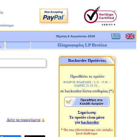
ία
Κατάστημα
Πέμπτη 6 Αυγούστου 2026
Πληροφορίες LP Βινύλιο
ς
Backorder Προϊόντος
Προσθέστε το προϊόν
ΦΛΩΡΟΣ ΦΛΩΡΙΔΗΣ / L.S. - F.M. -
ΑΔΩΝΙΣ 21.10.19...
σε backorder/λίστα επιθυμίας
(*)
Σημείωση:
Το προϊόν είναι μόνο
Δείτε τα περιεχόμενα
γία
backorder
* Θα σας ειδοποιήσουμε εάν υπάρξει
ξανά διαθέσιμο.