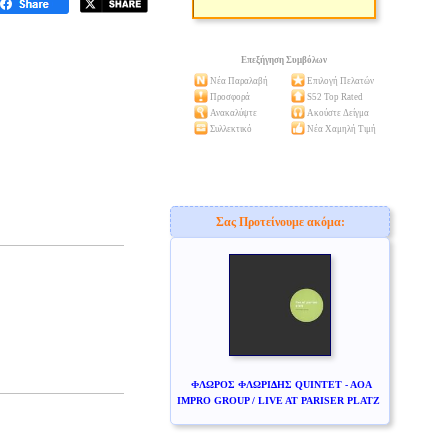
Επεξήγηση Συμβόλων
Νέα Παραλαβή
Επιλογή Πελατών
Προσφορά
S52 Top Rated
Ανακαλύψτε
Ακούστε Δείγμα
Συλλεκτικό
Νέα Χαμηλή Τιμή
Σας Προτείνουμε ακόμα:
ΦΛΩΡΟΣ ΦΛΩΡΙΔΗΣ QUINTET - AOA
IMPRO GROUP / LIVE AT PARISER PLATZ