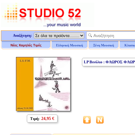
Αναζήτηση:
Νέες Χαμηλές Τιμές
Ελληνική Μουσική
Ξένη Μουσική
Κλασικ
LP Βινύλιο : ΦΛΩΡΟΣ ΦΛΩΡΙΔ
Τιμή:
24,95 €