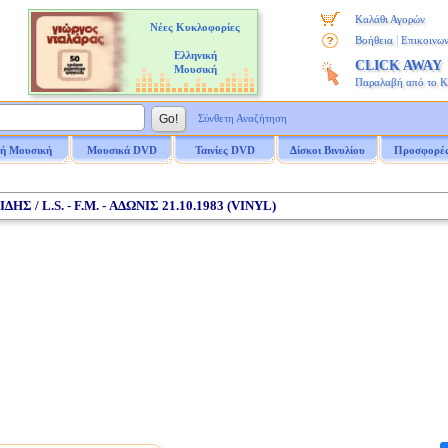
Καλάθι Αγορών
Νέες Κυκλοφορίες
|
Βοήθεια
Επικοινων
Ελληνική
CLICK AWAY
Μουσική
Παραλαβή από το 
Σύνθετη Αναζήτηση
ή Μουσική
Μουσικά DVD
Ταινίες DVD
Δίσκοι Βινυλίου
Προσφορέ
ΗΣ / L.S. - F.M. - ΑΔΩΝΙΣ 21.10.1983 (VINYL)