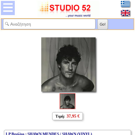
Τιμή:
37,95 €
LP Βινύλιο : SHAWN MENDES / SHAWN (VINYL)