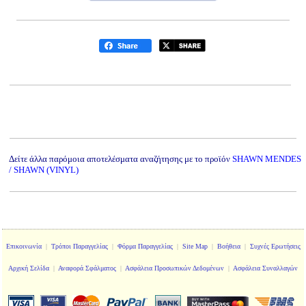
Δείτε άλλα παρόμοια αποτελέσματα αναζήτησης με το προϊόν
SHAWN MENDES
/ SHAWN (VINYL)
Επικοινωνία
|
Τρόποι Παραγγελίας
|
Φόρμα Παραγγελίας
|
Site Map
|
Βοήθεια
|
Συχνές Ερωτήσεις
Αρχική Σελίδα
|
Αναφορά Σφάλματος
|
Ασφάλεια Προσωπικών Δεδομένων
|
Ασφάλεια Συναλλαγών