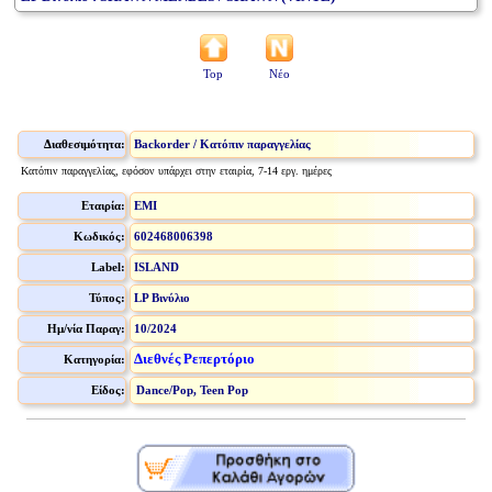
Top
Νέο
Διαθεσιμότητα:
Backorder / Κατόπιν παραγγελίας
Κατόπιν παραγγελίας, εφόσον υπάρχει στην εταιρία, 7-14 εργ. ημέρες
Εταιρία:
EMI
Κωδικός:
602468006398
Label:
ISLAND
Τύπος:
LP Βινύλιο
Ημ/νία Παραγ:
10/2024
Διεθνές Ρεπερτόριο
Κατηγορία:
Είδος:
Dance/Pop, Teen Pop