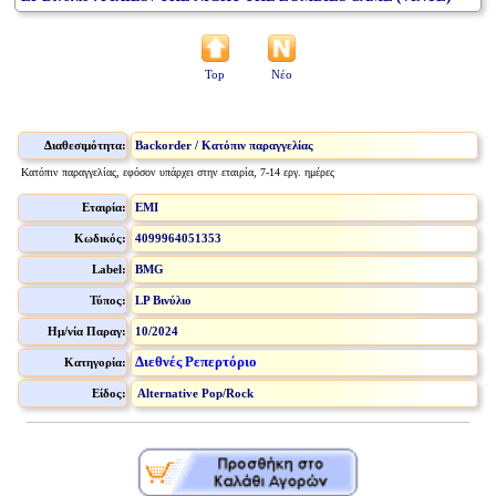
Top
Νέο
Διαθεσιμότητα:
Backorder / Κατόπιν παραγγελίας
Κατόπιν παραγγελίας, εφόσον υπάρχει στην εταιρία, 7-14 εργ. ημέρες
Εταιρία:
EMI
Κωδικός:
4099964051353
Label:
BMG
Τύπος:
LP Βινύλιο
Ημ/νία Παραγ:
10/2024
Διεθνές Ρεπερτόριο
Κατηγορία:
Είδος:
Alternative Pop/Rock