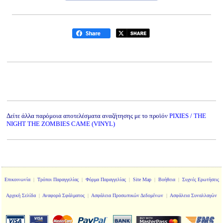
Δείτε άλλα παρόμοια αποτελέσματα αναζήτησης με το προϊόν
PIXIES / THE
NIGHT THE ZOMBIES CAME (VINYL)
Επικοινωνία
|
Τρόποι Παραγγελίας
|
Φόρμα Παραγγελίας
|
Site Map
|
Βοήθεια
|
Συχνές Ερωτήσεις
Αρχική Σελίδα
|
Αναφορά Σφάλματος
|
Ασφάλεια Προσωπικών Δεδομένων
|
Ασφάλεια Συναλλαγών