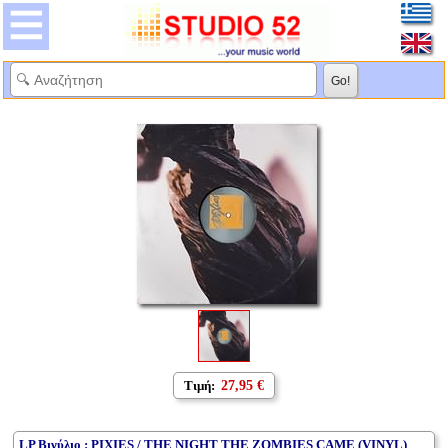
Τιμή:
27,95 €
LP Βινύλιο : PIXIES / THE NIGHT THE ZOMBIES CAME (VINYL)