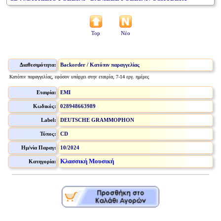
Top
Νέο
Διαθεσιμότητα:
Backorder / Κατόπιν παραγγελίας
Κατόπιν παραγγελίας, εφόσον υπάρχει στην εταιρία, 7-14 εργ. ημέρες
Εταιρία:
EMI
Κωδικός:
028948663989
Label:
DEUTSCHE GRAMMOPHON
Τύπος:
CD
Ημ/νία Παραγ:
10/2024
Κλασσική Μουσική
Κατηγορία: