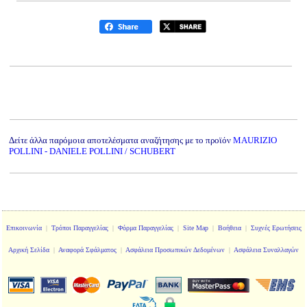
Δείτε άλλα παρόμοια αποτελέσματα αναζήτησης με το προϊόν
MAURIZIO
POLLINI - DANIELE POLLINI / SCHUBERT
Επικοινωνία
|
Τρόποι Παραγγελίας
|
Φόρμα Παραγγελίας
|
Site Map
|
Βοήθεια
|
Συχνές Ερωτήσεις
Αρχική Σελίδα
|
Αναφορά Σφάλματος
|
Ασφάλεια Προσωπικών Δεδομένων
|
Ασφάλεια Συναλλαγών