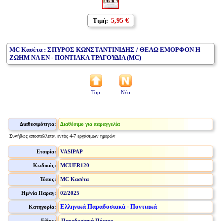
Τιμή:
5,95 €
MC Κασέτα : ΣΠΥΡΟΣ ΚΩΝΣΤΑΝΤΙΝΙΔΗΣ / ΘΕΛΩ ΕΜΟΡΦΟΝ Η
ΖΩΗΜ ΝΑ ΕΝ - ΠΟΝΤΙΑΚΑ ΤΡΑΓΟΥΔΙΑ (MC)
Top
Νέο
Διαθεσιμότητα:
Διαθέσιμο για παραγγελία
Συνήθως αποστέλλεται εντός 4-7 εργάσιμων ημερών
Εταιρία:
VASIPAP
Κωδικός:
MCUER120
Τύπος:
MC Κασέτα
Ημ/νία Παραγ:
02/2025
Ελληνικά Παραδοσιακά - Ποντιακά
Κατηγορία:
Είδος:
Παραδοσιακά Πόντου