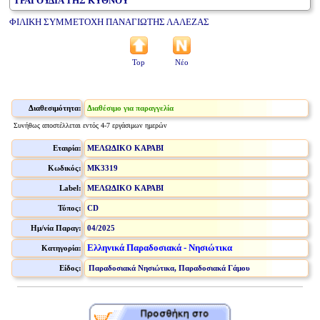
ΤΡΑΓΟΥΔΙΑ ΤΗΣ ΚΥΘΝΟΥ
ΦΙΛΙΚΗ ΣΥΜΜΕΤΟΧΗ ΠΑΝΑΓΙΩΤΗΣ ΛΑΛΕΖΑΣ
Top
Νέο
Διαθεσιμότητα:
Διαθέσιμο για παραγγελία
Συνήθως αποστέλλεται εντός 4-7 εργάσιμων ημερών
Εταιρία:
ΜΕΛΩΔΙΚΟ ΚΑΡΑΒΙ
Κωδικός:
MK3319
Label:
ΜΕΛΩΔΙΚΟ ΚΑΡΑΒΙ
Τύπος:
CD
Ημ/νία Παραγ:
04/2025
Ελληνικά Παραδοσιακά - Νησιώτικα
Κατηγορία:
Είδος:
Παραδοσιακά Νησιώτικα, Παραδοσιακά Γάμου