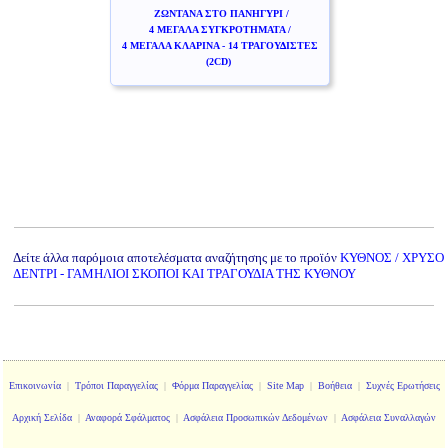
ΖΩΝΤΑΝΑ ΣΤΟ ΠΑΝΗΓΥΡΙ /
4 ΜΕΓΑΛΑ ΣΥΓΚΡΟΤΗΜΑΤΑ /
4 ΜΕΓΑΛΑ ΚΛΑΡΙΝΑ - 14 ΤΡΑΓΟΥΔΙΣΤΕΣ
(2CD)
Δείτε άλλα παρόμοια αποτελέσματα αναζήτησης με το προϊόν
ΚΥΘΝΟΣ / ΧΡΥΣΟ
ΔΕΝΤΡΙ - ΓΑΜΗΛΙΟΙ ΣΚΟΠΟΙ ΚΑΙ ΤΡΑΓΟΥΔΙΑ ΤΗΣ ΚΥΘΝΟΥ
Επικοινωνία
|
Τρόποι Παραγγελίας
|
Φόρμα Παραγγελίας
|
Site Map
|
Βοήθεια
|
Συχνές Ερωτήσεις
Αρχική Σελίδα
|
Αναφορά Σφάλματος
|
Ασφάλεια Προσωπικών Δεδομένων
|
Ασφάλεια Συναλλαγών