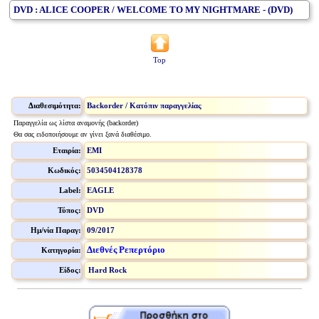
DVD : ALICE COOPER / WELCOME TO MY NIGHTMARE - (DVD)
Top
Διαθεσιμότητα:
Backorder / Κατόπιν παραγγελίας
Παραγγελία ως λίστα αναμονής (backorder)
Θα σας ειδοποιήσουμε αν γίνει ξανά διαθέσιμο.
Εταιρία:
EMI
Κωδικός:
5034504128378
Label:
EAGLE
Τύπος:
DVD
Ημ/νία Παραγ:
09/2017
Διεθνές Ρεπερτόριο
Κατηγορία:
Είδος:
Hard Rock