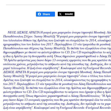
ΝΕΟΣ ΔΙΣΚΟΣ ΑΡΛΕΤΑ Η γιαγιά μου μαγειρεύει όνειρα τηγανητά Μουσική: Λά
Παπαδόπουλος Στίχοι: Sunny Μπαλτζή "Η γιαγιά μου μαγειρεύει όνειρα τηγανητά" 
του τελευταίου δίσκου της Αρλέτας που ξεκίνησε να ετοιμάζεται το 2014, ολοκληρώ
ηχογραφήσεις του τον Ιούλιο του 2017. Περιλαμβάνει 13 νέα τραγούδια σε μουσική
Παπαδόπουλου και στίχους της Sunny Μπαλτζή. Τα σκίτσα του εξωφύλλου είναι της
δημιουργήθηκαν με σκοπό να φιλοτεχνήσουν το CD. Στο CD περιλαμβάνεται το κεί
η ίδια η Αρλέτα για τη συνεργασία αυτή. Όπως σημειώνει χαρακτηριστικά ο Λάκης
"Η Αρλέτα φεύγοντας μας έκανε δώρο 13 ονειρικές ερμηνείες που θα μας κρατάνε σ
υπόλοιπα χρόνια, μετριάζοντας το ασήκωτο κενό της απουσίας της. Δυστυχώς, δεν 
χαρεί τελειωμένα. Η ζωή είναι απρόβλεπτη". Κυκλοφορεί από τη Feelgood Recor
ΔΙΣΚΟΣ ΑΡΛΕΤΑ Η γιαγιά μου μαγειρεύει όνειρα τηγανητά Μουσική: Λάκης Παπαδ
Sunny Μπαλτζή "Η γιαγιά μου μαγειρεύει όνειρα τηγανητά" είναι ο τίτλος του τελευ
Αρλέτας που ξεκίνησε να ετοιμάζεται το 2014, ολοκληρώνοντας τις ηχογραφήσεις τ
του 2017. Περιλαμβάνει 13 νέα τραγούδια σε μουσική του Λάκη Παπαδόπουλου και 
Sunny Μπαλτζή. Τα σκίτσα του εξωφύλλου είναι της Αρλέτας και δημιουργήθηκαν μ
φιλοτεχνήσουν το CD. Στο CD περιλαμβάνεται το κείμενο που έγραψε η ίδια η Αρλέ
συνεργασία αυτή. Όπως σημειώνει χαρακτηριστικά ο Λάκης Παπαδόπουλος: "Η Αρλ
μας έκανε δώρο 13 ονειρικές ερμηνείες που θα μας κρατάνε συντροφιά όλα τα υπόλ
μετριάζοντας το ασήκωτο κενό της απουσίας της. Δυστυχώς, δεν πρόλαβε να τα χαρε
ζωή είναι απρόβλεπτη". Κυκλοφορεί από τη Feelgood Records -Feelgood Records