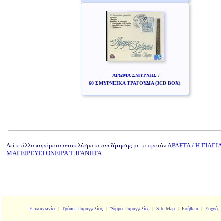
ΑΡΩΜΑ ΣΜΥΡΝΗΣ /
60 ΣΜΥΡΝΕΙΚΑ ΤΡΑΓΟΥΔΙΑ (3CD BOX)
Δείτε άλλα παρόμοια αποτελέσματα αναζήτησης με το προϊόν
ΑΡΛΕΤΑ / Η ΓΙΑΓΙ
ΜΑΓΕΙΡΕΥΕΙ ΟΝΕΙΡΑ ΤΗΓΑΝΗΤΑ
Επικοινωνία
|
Τρόποι Παραγγελίας
|
Φόρμα Παραγγελίας
|
Site Map
|
Βοήθεια
|
Συχνές 