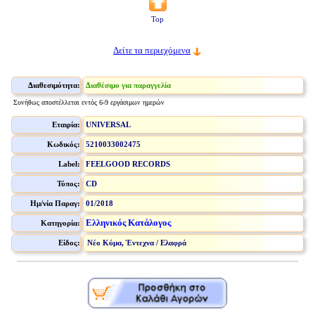
Top
Δείτε τα περιεχόμενα
Διαθεσιμότητα:
Διαθέσιμο για παραγγελία
Συνήθως αποστέλλεται εντός 6-9 εργάσιμων ημερών
Εταιρία:
UNIVERSAL
Κωδικός:
5210033002475
Label:
FEELGOOD RECORDS
Τύπος:
CD
Ημ/νία Παραγ:
01/2018
Ελληνικός Κατάλογος
Κατηγορία:
Είδος:
Νέο Κύμα, Έντεχνα / Ελαφρά