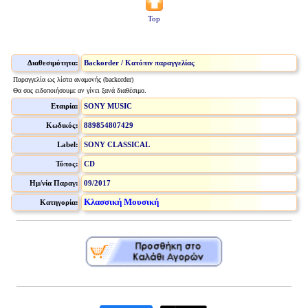
Top
Διαθεσιμότητα:
Backorder / Κατόπιν παραγγελίας
Παραγγελία ως λίστα αναμονής (backorder)
Θα σας ειδοποιήσουμε αν γίνει ξανά διαθέσιμο.
Εταιρία:
SONY MUSIC
Κωδικός:
889854807429
Label:
SONY CLASSICAL
Τύπος:
CD
Ημ/νία Παραγ:
09/2017
Κλασσική Μουσική
Κατηγορία: