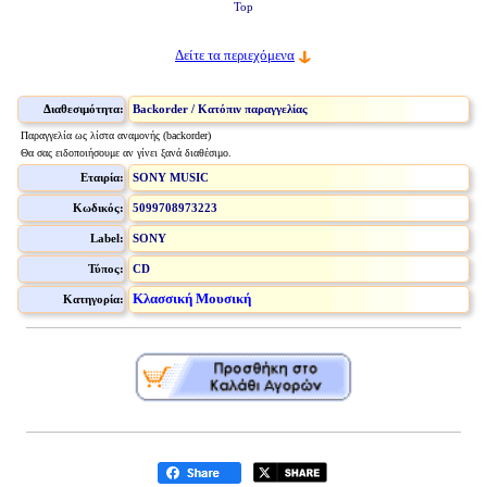
Top
Δείτε τα περιεχόμενα
Διαθεσιμότητα:
Backorder / Κατόπιν παραγγελίας
Παραγγελία ως λίστα αναμονής (backorder)
Θα σας ειδοποιήσουμε αν γίνει ξανά διαθέσιμο.
Εταιρία:
SONY MUSIC
Κωδικός:
5099708973223
Label:
SONY
Τύπος:
CD
Κλασσική Μουσική
Κατηγορία: