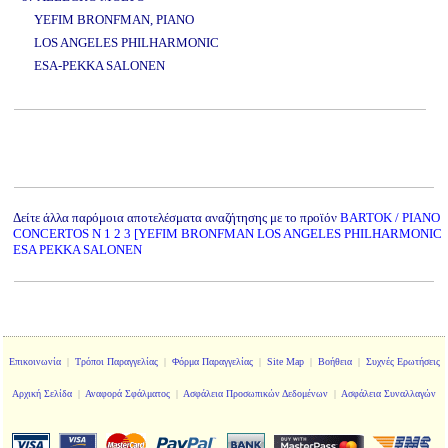
YEFIM BRONFMAN, PIANO
LOS ANGELES PHILHARMONIC
ESA-PEKKA SALONEN
www.studio52.gr
Δείτε άλλα παρόμοια αποτελέσματα αναζήτησης με το προϊόν
BARTOK / PIANO
CONCERTOS N 1 2 3 [YEFIM BRONFMAN LOS ANGELES PHILHARMONIC
ESA PEKKA SALONEN
Επικοινωνία
|
Τρόποι Παραγγελίας
|
Φόρμα Παραγγελίας
|
Site Map
|
Βοήθεια
|
Συχνές Ερωτήσεις
Αρχική Σελίδα
|
Αναφορά Σφάλματος
|
Ασφάλεια Προσωπικών Δεδομένων
|
Ασφάλεια Συναλλαγών