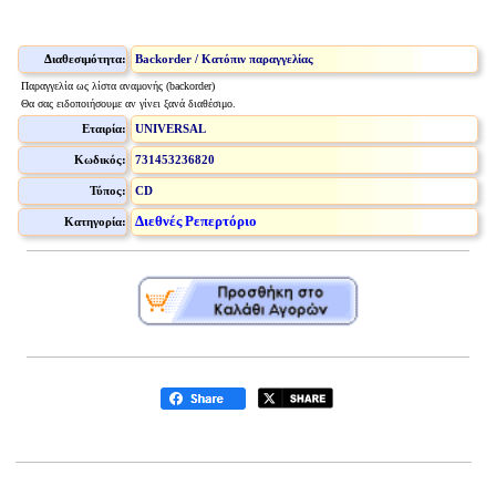
Διαθεσιμότητα:
Backorder / Κατόπιν παραγγελίας
Παραγγελία ως λίστα αναμονής (backorder)
Θα σας ειδοποιήσουμε αν γίνει ξανά διαθέσιμο.
Εταιρία:
UNIVERSAL
Κωδικός:
731453236820
Τύπος:
CD
Διεθνές Ρεπερτόριο
Κατηγορία: