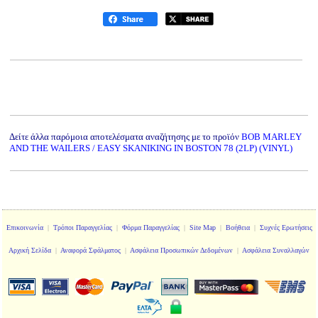
Δείτε άλλα παρόμοια αποτελέσματα αναζήτησης με το προϊόν
BOB MARLEY
AND THE WAILERS / EASY SKANIKING IN BOSTON 78 (2LP) (VINYL)
Επικοινωνία
|
Τρόποι Παραγγελίας
|
Φόρμα Παραγγελίας
|
Site Map
|
Βοήθεια
|
Συχνές Ερωτήσεις
Αρχική Σελίδα
|
Αναφορά Σφάλματος
|
Ασφάλεια Προσωπικών Δεδομένων
|
Ασφάλεια Συναλλαγών