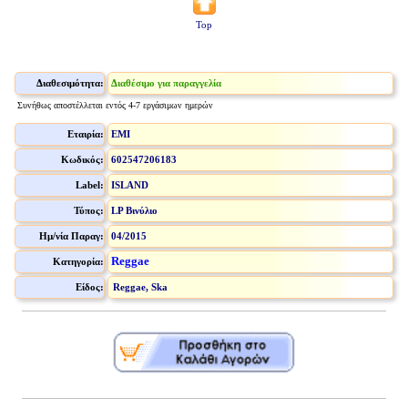
Top
Διαθεσιμότητα:
Διαθέσιμο για παραγγελία
Συνήθως αποστέλλεται εντός 4-7 εργάσιμων ημερών
Εταιρία:
EMI
Κωδικός:
602547206183
Label:
ISLAND
Τύπος:
LP Βινύλιο
Ημ/νία Παραγ:
04/2015
Reggae
Κατηγορία:
Είδος:
Reggae, Ska