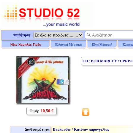
Αναζήτηση:
Νέες Χαμηλές Τιμές
Ελληνική Μουσική
Ξένη Μουσική
Κλασικ
CD : BOB MARLEY / UPRIS
Τιμή:
10,50 €
Διαθεσιμότητα:
Backorder / Κατόπιν παραγγελίας