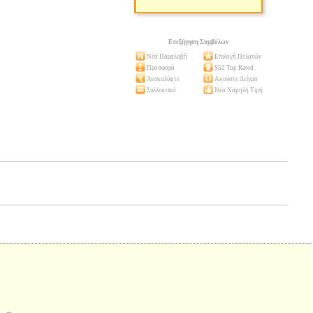
Επεξήγηση Συμβόλων
Νέα Παραλαβή
Επιλογή Πελατών
Προσφορά
S52 Top Rated
Ανακαλύψτε
Ακούστε Δείγμα
Συλλεκτικό
Νέα Χαμηλή Τιμή