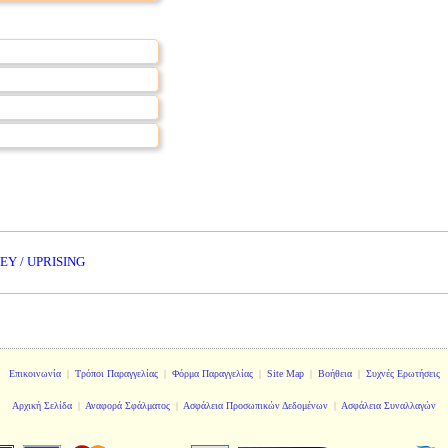
Y / UPRISING
Επικοινωνία
|
Τρόποι Παραγγελίας
|
Φόρμα Παραγγελίας
|
Site Map
|
Βοήθεια
|
Συχνές Ερωτήσεις
Αρχική Σελίδα
|
Αναφορά Σφάλματος
|
Ασφάλεια Προσωπικών Δεδομένων
|
Ασφάλεια Συναλλαγών