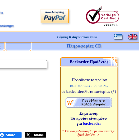
ία
Κατάστημα
Πέμπτη 6 Αυγούστου 2026
Πληροφορίες CD
ς
Backorder Προϊόντος
Προσθέστε το προϊόν
BOB MARLEY / UPRISING
σε backorder/λίστα επιθυμίας
(*)
Σημείωση:
Το προϊόν είναι μόνο
γία
backorder
* Θα σας ειδοποιήσουμε εάν υπάρξει
ξανά διαθέσιμο.