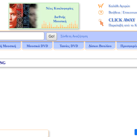
Καλάθι Αγορών
Νέες Κυκλοφορίες
|
Βοήθεια
Επικοινων
Διεθνής
CLICK AWAY
Μουσική
Παραλαβή από το 
Σύνθετη Αναζήτηση
ή Μουσική
Μουσικά DVD
Ταινίες DVD
Δίσκοι Βινυλίου
Προσφορέ
ING