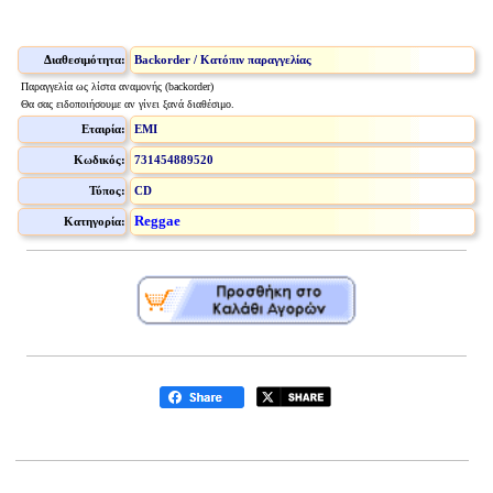
Διαθεσιμότητα:
Backorder / Κατόπιν παραγγελίας
Παραγγελία ως λίστα αναμονής (backorder)
Θα σας ειδοποιήσουμε αν γίνει ξανά διαθέσιμο.
Εταιρία:
EMI
Κωδικός:
731454889520
Τύπος:
CD
Reggae
Κατηγορία: