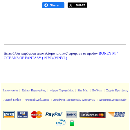
Δείτε άλλα παρόμοια αποτελέσματα αναζήτησης με το προϊόν
BONEY M /
OCEANS OF FANTASY (1979) (VINYL)
Επικοινωνία
|
Τρόποι Παραγγελίας
|
Φόρμα Παραγγελίας
|
Site Map
|
Βοήθεια
|
Συχνές Ερωτήσεις
Αρχική Σελίδα
|
Αναφορά Σφάλματος
|
Ασφάλεια Προσωπικών Δεδομένων
|
Ασφάλεια Συναλλαγών