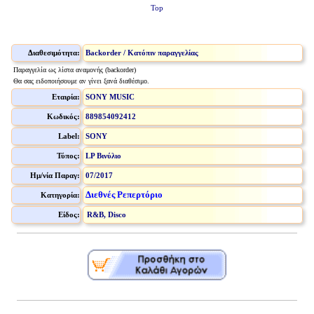
Top
Διαθεσιμότητα:
Backorder / Κατόπιν παραγγελίας
Παραγγελία ως λίστα αναμονής (backorder)
Θα σας ειδοποιήσουμε αν γίνει ξανά διαθέσιμο.
Εταιρία:
SONY MUSIC
Κωδικός:
889854092412
Label:
SONY
Τύπος:
LP Βινύλιο
Ημ/νία Παραγ:
07/2017
Διεθνές Ρεπερτόριο
Κατηγορία:
Είδος:
R&B, Disco