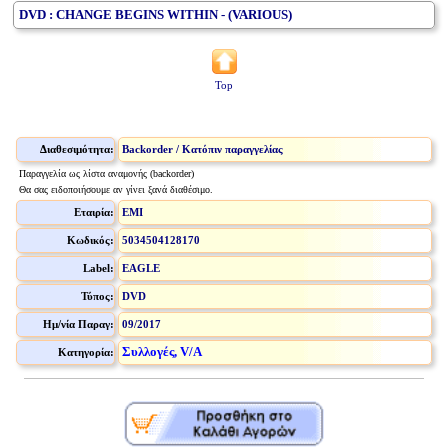
DVD : CHANGE BEGINS WITHIN - (VARIOUS)
Top
Διαθεσιμότητα:
Backorder / Κατόπιν παραγγελίας
Παραγγελία ως λίστα αναμονής (backorder)
Θα σας ειδοποιήσουμε αν γίνει ξανά διαθέσιμο.
Εταιρία:
EMI
Κωδικός:
5034504128170
Label:
EAGLE
Τύπος:
DVD
Ημ/νία Παραγ:
09/2017
Συλλογές, V/A
Κατηγορία: