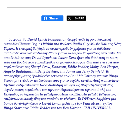
Το 2009, το David Lynch Foundation διοργάνωσε τη φιλανθρωπική
συναυλία Change Begins Within στο θρυλικό Radio City Music Hall της Νέας
Υόρκης. Η εκπομπή βοήθησε να συγκεντρωθούν χρήματα για να διδάξουν
'παιδιά σε κίνδυνο' να διαλογιστούν για να αλλάξουν τη ζωή τους από μέσα. Με
οικοδεσπότες τους David Lynch και Laura Dern ήταν μία διάστικτη με stars,
sold out βραδιά που χαρακτήρισαν οι μοναδικές εμφανίσεις από ένα cast που
περιλάμβανε τους Sheryl Crow, Donovan, Eddie Vedder, Moby, Ben Harper,
Angelo Badalamenti, Betty LaVette, Jim James και Jerry Seinfeld. Το
αποκορύφωμα της βραδιάς είχε sets από τον Paul McCartney και τον Ringo
Starr πριν ενώσουν τις δυνάμεις τους για το μεγάλο φινάλε. Αυτή η once-in-a-
lifetime εκδήλωση είναι τώρα διαθέσιμη και έχει ως στόχο τη συνέχιση της
συγκέντρωσης κεφαλαίων και την ευαισθητοποίηση για την αποστολή του
Ιδρύματος να θεραπεύει τα μετατραυματικά προβλήματα μεταξύ βετεράνων,
επιζώντων οικιακής βίας και παιδιών σε κίνδυνο. Το DVD περιλαμβάνει μία
bonus συνάντηση όπου ο David Lynch μιλάει με τον Paul Mcartney, τον
Ringo Starr, τον Eddie Vedder και τον Ben Harper. -EMI-UNIVERSAL-