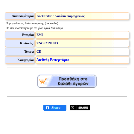
Διαθεσιμότητα:
Backorder / Κατόπιν παραγγελίας
Παραγγελία ως λίστα αναμονής (backorder)
Θα σας ειδοποιήσουμε αν γίνει ξανά διαθέσιμο.
Εταιρία:
EMI
Κωδικός:
724352190003
Τύπος:
CD
Διεθνές Ρεπερτόριο
Κατηγορία: