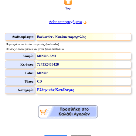
Top
Δείτε τα περιεχόμενα
Διαθεσιμότητα:
Backorder / Κατόπιν παραγγελίας
Παραγγελία ως λίστα αναμονής (backorder)
Θα σας ειδοποιήσουμε αν γίνει ξανά διαθέσιμο.
Εταιρία:
MINOS-EMI
Κωδικός:
724352463428
Label:
MINOS
Τύπος:
CD
Ελληνικός Κατάλογος
Κατηγορία: