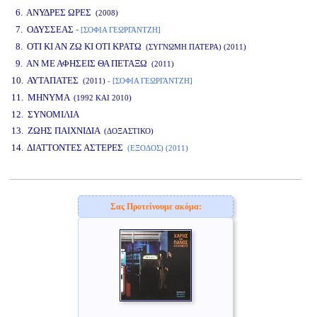
6. ΑΝΥΔΡΕΣ ΩΡΕΣ
(2008)
7. ΟΔΥΣΣΕΑΣ
-
[ΣΟΦΙΑ ΓΕΩΡΓΑΝΤΖΗ]
8. ΟΤΙ ΚΙ ΑΝ ΖΩ ΚΙ ΟΤΙ ΚΡΑΤΩ
(ΣΥΓΝΩΜΗ ΠΑΤΕΡΑ) (2011)
9. ΑΝ ΜΕ ΑΦΗΣΕΙΣ ΘΑ ΠΕΤΑΞΩ
(2011)
10. ΑΥΤΑΠΑΤΕΣ
(2011)
- [ΣΟΦΙΑ ΓΕΩΡΓΑΝΤΖΗ]
11. ΜΗΝΥΜΑ
(1992 ΚΑΙ 2010)
12. ΣΥΝΟΜΙΛΙΑ
13. ΖΩΗΣ ΠΑΙΧΝΙΔΙΑ
(ΔΟΞΑΣΤΙΚΟ)
14. ΔΙΑΤΤΟΝΤΕΣ ΑΣΤΕΡΕΣ
(ΕΞΟΔΟΣ) (2011)
www.studio52.gr
Σας Προτείνουμε ακόμα: