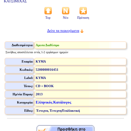
ΚΑΤΣΙΜΙΧΑΣ
Top
Νέο
Πρόταση
Δείτε τα περιεχόμενα
Διαθεσιμότητα:
Αμεσα Διαθέσιμο
Συνήθως αποστέλλεται εντός 1-2 εργάσιμων ημερών
Εταιρία:
ΚΥΜΑ
Κωδικός:
5200000016451
Label:
ΚΥΜΑ
Τύπος:
CD + BOOK
Ημ/νία Παραγ:
2013
Ελληνικός Κατάλογος
Κατηγορία:
Είδος:
Έντεχνα, Έντεχνη/Εναλλακτική