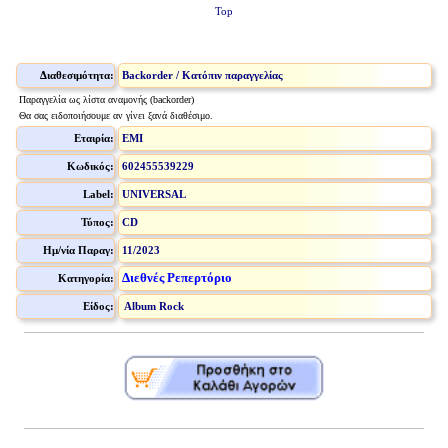
Top
Διαθεσιμότητα:
Backorder / Κατόπιν παραγγελίας
Παραγγελία ως λίστα αναμονής (backorder)
Θα σας ειδοποιήσουμε αν γίνει ξανά διαθέσιμο.
Εταιρία:
EMI
Κωδικός:
602455539229
Label:
UNIVERSAL
Τύπος:
CD
Ημ/νία Παραγ:
11/2023
Διεθνές Ρεπερτόριο
Κατηγορία:
Είδος:
Album Rock