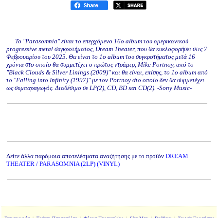
Το "Parasomnia" είναι το επερχόμενο 16o album του αμερικανικού
progressive metal συγκροτήματος, Dream Theater, που θα κυκλοφορήσει στις 7
Φεβρουαρίου του 2025. Θα είναι το 1o album του συγκροτήματος μετά 16
χρόνια στο οποίο θα συμμετέχει ο πρώτος ντράμερ, Mike Portnoy, από το
"Black Clouds & Silver Linings (2009)" και θα είναι, επίσης, το 1o album από
το "Falling into Infinity (1997)" με τον Portnoy στο οποίο δεν θα συμμετέχει
ως συμπαραγωγός. Διαθέσιμο σε LP(2), CD, ΒD και CD(2). -Sony Music-
Δείτε άλλα παρόμοια αποτελέσματα αναζήτησης με το προϊόν
DREAM
THEATER / PARASOMNIA (2LP) (VINYL)