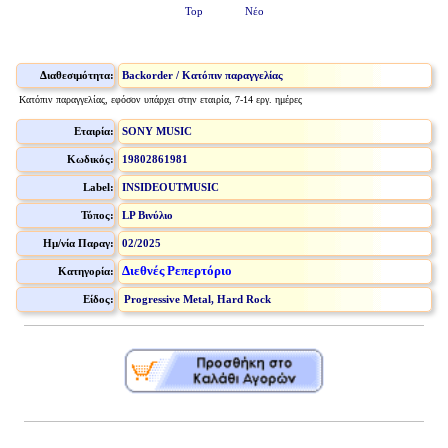
Top
Νέο
Διαθεσιμότητα:
Backorder / Κατόπιν παραγγελίας
Κατόπιν παραγγελίας, εφόσον υπάρχει στην εταιρία, 7-14 εργ. ημέρες
Εταιρία:
SONY MUSIC
Κωδικός:
19802861981
Label:
INSIDEOUTMUSIC
Τύπος:
LP Βινύλιο
Ημ/νία Παραγ:
02/2025
Διεθνές Ρεπερτόριο
Κατηγορία:
Είδος:
Progressive Metal, Hard Rock