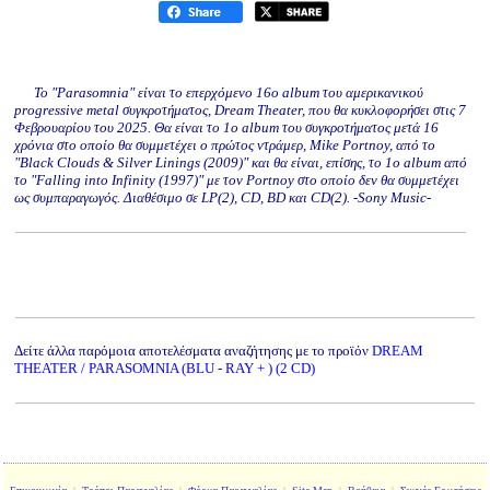
Το "Parasomnia" είναι το επερχόμενο 16o album του αμερικανικού
progressive metal συγκροτήματος, Dream Theater, που θα κυκλοφορήσει στις 7
Φεβρουαρίου του 2025. Θα είναι το 1o album του συγκροτήματος μετά 16
χρόνια στο οποίο θα συμμετέχει ο πρώτος ντράμερ, Mike Portnoy, από το
"Black Clouds & Silver Linings (2009)" και θα είναι, επίσης, το 1o album από
το "Falling into Infinity (1997)" με τον Portnoy στο οποίο δεν θα συμμετέχει
ως συμπαραγωγός. Διαθέσιμο σε LP(2), CD, ΒD και CD(2). -Sony Music-
Δείτε άλλα παρόμοια αποτελέσματα αναζήτησης με το προϊόν
DREAM
THEATER / PARASOMNIA (BLU - RAY + ) (2 CD)