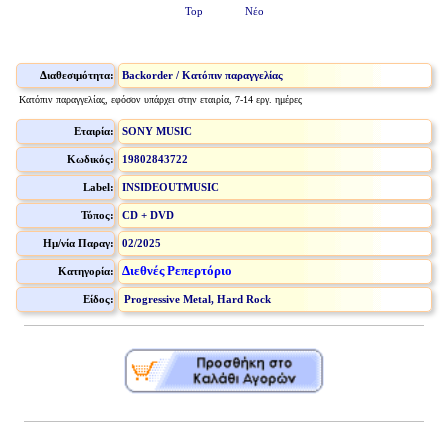
Top
Νέο
Διαθεσιμότητα:
Backorder / Κατόπιν παραγγελίας
Κατόπιν παραγγελίας, εφόσον υπάρχει στην εταιρία, 7-14 εργ. ημέρες
Εταιρία:
SONY MUSIC
Κωδικός:
19802843722
Label:
INSIDEOUTMUSIC
Τύπος:
CD + DVD
Ημ/νία Παραγ:
02/2025
Διεθνές Ρεπερτόριο
Κατηγορία:
Είδος:
Progressive Metal, Hard Rock