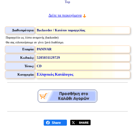
Top
Δείτε τα περιεχόμενα
Διαθεσιμότητα:
Backorder / Κατόπιν παραγγελίας
Παραγγελία ως λίστα αναμονής (backorder)
Θα σας ειδοποιήσουμε αν γίνει ξανά διαθέσιμο.
Εταιρία:
PANIVAR
Κωδικός:
5205031129729
Τύπος:
CD
Ελληνικός Κατάλογος
Κατηγορία: