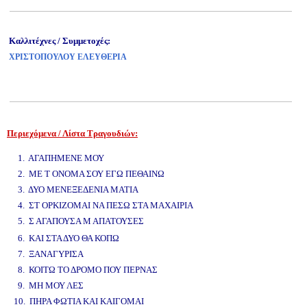
Καλλιτέχνες / Συμμετοχές:
ΧΡΙΣΤΟΠΟΥΛΟΥ ΕΛΕΥΘΕΡΙΑ
Περιεχόμενα / Λίστα Τραγουδιών:
www.studio52.gr
1. ΑΓΑΠΗΜΕΝΕ ΜΟΥ
2. ΜΕ Τ ΟΝΟΜΑ ΣΟΥ ΕΓΩ ΠΕΘΑΙΝΩ
3. ΔΥΟ ΜΕΝΕΞΕΔΕΝΙΑ ΜΑΤΙΑ
4. ΣΤ ΟΡΚΙΖΟΜΑΙ ΝΑ ΠΕΣΩ ΣΤΑ ΜΑΧΑΙΡΙΑ
5. Σ ΑΓΑΠΟΥΣΑ Μ ΑΠΑΤΟΥΣΕΣ
www.studio52.gr
6. ΚΑΙ ΣΤΑ ΔΥΟ ΘΑ ΚΟΠΩ
7. ΞΑΝΑΓΥΡΙΣΑ
8. ΚΟΙΤΩ ΤΟ ΔΡΟΜΟ ΠΟΥ ΠΕΡΝΑΣ
9. ΜΗ ΜΟΥ ΛΕΣ
10. ΠΗΡΑ ΦΩΤΙΑ ΚΑΙ ΚΑΙΓΟΜΑΙ