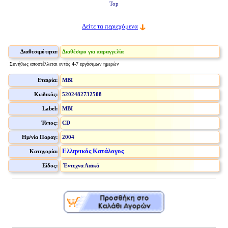
Top
Δείτε τα περιεχόμενα
Διαθεσιμότητα:
Διαθέσιμο για παραγγελία
Συνήθως αποστέλλεται εντός 4-7 εργάσιμων ημερών
Εταιρία:
MBI
Κωδικός:
5202482732508
Label:
MBI
Τύπος:
CD
Ημ/νία Παραγ:
2004
Ελληνικός Κατάλογος
Κατηγορία:
Είδος:
Έντεχνα Λαϊκά