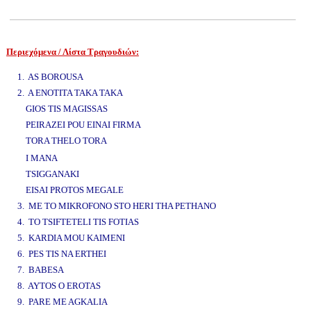
Περιεχόμενα / Λίστα Τραγουδιών:
www.studio52.gr
1. AS BOROUSA
2. A ENOTITA TAKA TAKA
GIOS TIS MAGISSAS
PEIRAZEI POU EINAI FIRMA
TORA THELO TORA
www.studio52.gr
I MANA
TSIGGANAKI
EISAI PROTOS MEGALE
3. ME TO MIKROFONO STO HERI THA PETHANO
4. TO TSIFTETELI TIS FOTIAS
5. KARDIA MOU KAIMENI
6. PES TIS NA ERTHEI
7. BABESA
8. AYTOS O EROTAS
9. PARE ME AGKALIA