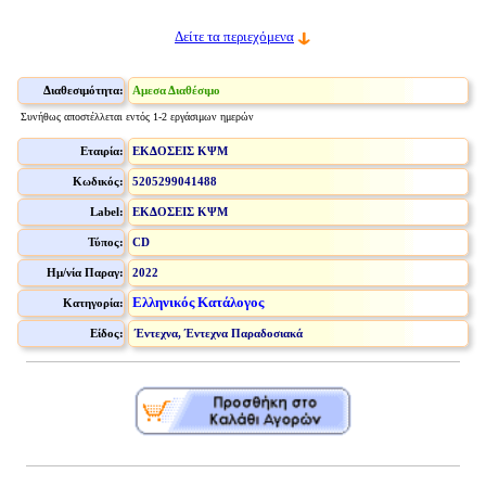
Δείτε τα περιεχόμενα
Διαθεσιμότητα:
Αμεσα Διαθέσιμο
Συνήθως αποστέλλεται εντός 1-2 εργάσιμων ημερών
Εταιρία:
ΕΚΔΟΣΕΙΣ ΚΨΜ
Κωδικός:
5205299041488
Label:
ΕΚΔΟΣΕΙΣ ΚΨΜ
Τύπος:
CD
Ημ/νία Παραγ:
2022
Ελληνικός Κατάλογος
Κατηγορία:
Είδος:
Έντεχνα, Έντεχνα Παραδοσιακά