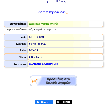
Top
Πρόταση
Δείτε τα περιεχόμενα
Διαθεσιμότητα:
Διαθέσιμο για παραγγελία
Συνήθως αποστέλλεται εντός 4-7 εργάσιμων ημερών
Εταιρία:
MINOS-EMI
Κωδικός:
094637688427
Label:
MINOS
Τύπος:
CD + DVD
Ελληνικός Κατάλογος
Κατηγορία: