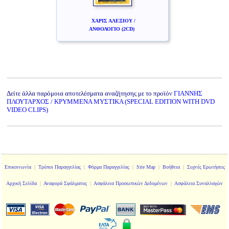
ΧΑΡΙΣ ΑΛΕΞΙΟΥ /
ΑΝΘΟΛΟΓΙΟ (2CD)
Δείτε άλλα παρόμοια αποτελέσματα αναζήτησης με το προϊόν
ΓΙΑΝΝΗΣ
ΠΛΟΥΤΑΡΧΟΣ / ΚΡΥΜΜΕΝΑ ΜΥΣΤΙΚΑ (SPECIAL EDITION WITH DVD
VIDEO CLIPS)
Επικοινωνία
|
Τρόποι Παραγγελίας
|
Φόρμα Παραγγελίας
|
Site Map
|
Βοήθεια
|
Συχνές Ερωτήσεις
Αρχική Σελίδα
|
Αναφορά Σφάλματος
|
Ασφάλεια Προσωπικών Δεδομένων
|
Ασφάλεια Συναλλαγών