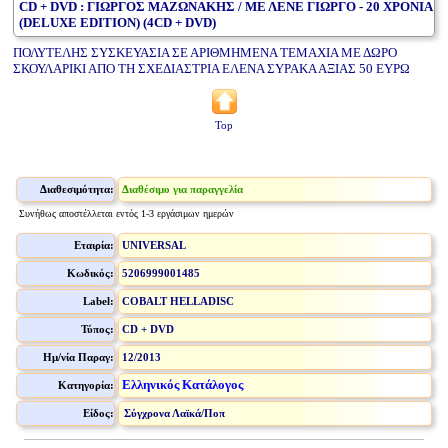
CD + DVD : ΓΙΩΡΓΟΣ ΜΑΖΩΝΑΚΗΣ / ΜΕ ΛΕΝΕ ΓΙΩΡΓΟ - 20 ΧΡΟΝΙΑ
(DELUXE EDITION) (4CD + DVD)
ΠΟΛΥΤΕΛΗΣ ΣΥΣΚΕΥΑΣΙΑ ΣΕ ΑΡΙΘΜΗΜΕΝΑ ΤΕΜΑΧΙΑ ΜΕ ΔΩΡΟ
ΣΚΟΥΛΑΡΙΚΙ ΑΠΟ ΤΗ ΣΧΕΔΙΑΣΤΡΙΑ ΕΛΕΝΑ ΣΥΡΑΚΑ ΑΞΙΑΣ 50 ΕΥΡΩ
Top
Διαθεσιμότητα:
Διαθέσιμο για παραγγελία
Συνήθως αποστέλλεται εντός 1-3 εργάσιμων ημερών
Εταιρία:
UNIVERSAL
Κωδικός:
5206999001485
Label:
COBALT HELLADISC
Τύπος:
CD + DVD
Ημ/νία Παραγ:
12/2013
Ελληνικός Κατάλογος
Κατηγορία:
Είδος:
Σύγχρονα Λαϊκά/Ποπ