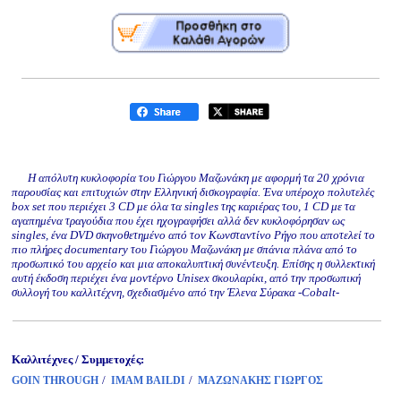
Η απόλυτη κυκλοφορία του Γιώργου Μαζωνάκη με αφορμή τα 20 χρόνια
παρουσίας και επιτυχιών στην Ελληνική δισκογραφία. Ένα υπέροχο πολυτελές
box set που περιέχει 3 CD με όλα τα singles της καριέρας του, 1 CD με τα
αγαπημένα τραγούδια που έχει ηχογραφήσει αλλά δεν κυκλοφόρησαν ως
singles, ένα DVD σκηνοθετημένο από τον Κωνσταντίνο Ρήγο που αποτελεί το
πιο πλήρες documentary του Γιώργου Μαζωνάκη με σπάνια πλάνα από το
προσωπικό του αρχείο και μια αποκαλυπτική συνέντευξη. Επίσης η συλλεκτική
αυτή έκδοση περιέχει ένα μοντέρνο Unisex σκουλαρίκι, από την προσωπική
συλλογή του καλλιτέχνη, σχεδιασμένο από την Έλενα Σύρακα -Cobalt-
Καλλιτέχνες / Συμμετοχές:
/
/
GOIN THROUGH
IMAM BAILDI
ΜΑΖΩΝΑΚΗΣ ΓΙΩΡΓΟΣ