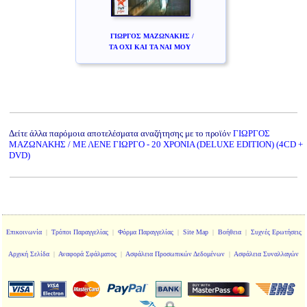
ΓΙΩΡΓΟΣ ΜΑΖΩΝΑΚΗΣ /
ΤΑ ΟΧΙ ΚΑΙ ΤΑ ΝΑΙ ΜΟΥ
Δείτε άλλα παρόμοια αποτελέσματα αναζήτησης με το προϊόν
ΓΙΩΡΓΟΣ
ΜΑΖΩΝΑΚΗΣ / ΜΕ ΛΕΝΕ ΓΙΩΡΓΟ - 20 ΧΡΟΝΙΑ (DELUXE EDITION) (4CD +
DVD)
Επικοινωνία
|
Τρόποι Παραγγελίας
|
Φόρμα Παραγγελίας
|
Site Map
|
Βοήθεια
|
Συχνές Ερωτήσεις
Αρχική Σελίδα
|
Αναφορά Σφάλματος
|
Ασφάλεια Προσωπικών Δεδομένων
|
Ασφάλεια Συναλλαγών