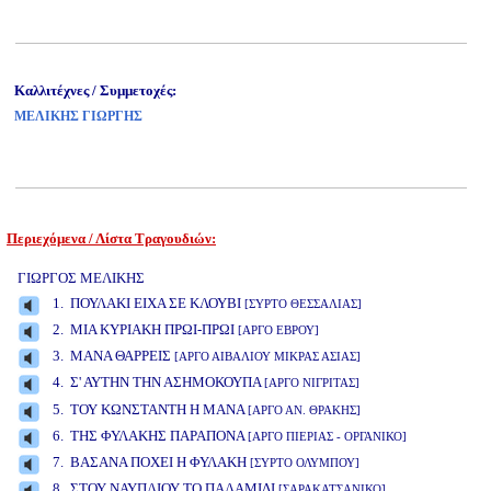
Καλλιτέχνες / Συμμετοχές:
ΜΕΛΙΚΗΣ ΓΙΩΡΓΗΣ
Περιεχόμενα / Λίστα Τραγουδιών:
www.studio52.gr
ΓΙΩΡΓΟΣ ΜΕΛΙΚΗΣ
1. ΠΟΥΛΑΚΙ ΕΙΧΑ ΣΕ ΚΛΟΥΒΙ
[ΣΥΡΤΟ ΘΕΣΣΑΛΙΑΣ]
2. ΜΙΑ ΚΥΡΙΑΚΗ ΠΡΩΙ-ΠΡΩΙ
[ΑΡΓΟ ΕΒΡΟΥ]
3. ΜΑΝΑ ΘΑΡΡΕΙΣ
[ΑΡΓΟ ΑΙΒΑΛΙΟΥ ΜΙΚΡΑΣ ΑΣΙΑΣ]
4. Σ' ΑΥΤΗΝ ΤΗΝ ΑΣΗΜΟΚΟΥΠΑ
[ΑΡΓΟ ΝΙΓΡΙΤΑΣ]
www.studio52.gr
5. ΤΟΥ ΚΩΝΣΤΑΝΤΗ Η ΜΑΝΑ
[ΑΡΓΟ ΑΝ. ΘΡΑΚΗΣ]
6. ΤΗΣ ΦΥΛΑΚΗΣ ΠΑΡΑΠΟΝΑ
[ΑΡΓΟ ΠΙΕΡΙΑΣ - ΟΡΓΑΝΙΚΟ]
7. ΒΑΣΑΝΑ ΠΟΧΕΙ Η ΦΥΛΑΚΗ
[ΣΥΡΤΟ ΟΛΥΜΠΟΥ]
8. ΣΤΟΥ ΝΑΥΠΛΙΟΥ ΤΟ ΠΑΛΑΜΙΔΙ
[ΣΑΡΑΚΑΤΣΑΝΙΚΟ]