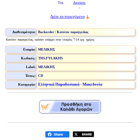
Top
Ακούστε
Δείτε τα περιεχόμενα
Διαθεσιμότητα:
Backorder / Κατόπιν παραγγελίας
Κατόπιν παραγγελίας, εφόσον υπάρχει στην εταιρία, 7-14 εργ. ημέρες
Εταιρία:
ΜΕΛΙΚΗΣ
Κωδικός:
THS.FYLAKHS
Label:
ΜΕΛΙΚΗΣ
Τύπος:
CD
Ελληνικά Παραδοσιακά - Μακεδονία
Κατηγορία: