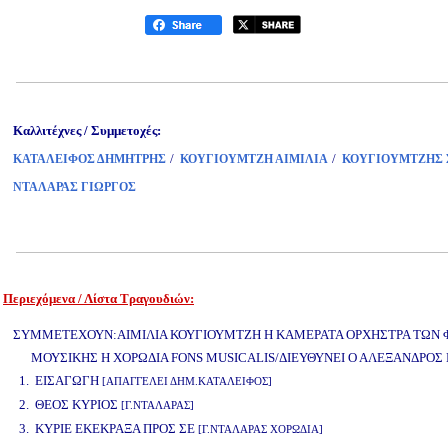
Καλλιτέχνες / Συμμετοχές:
/
/
ΚΑΤΑΛΕΙΦΟΣ ΔΗΜΗΤΡΗΣ
ΚΟΥΓΙΟΥΜΤΖΗ ΑΙΜΙΛΙΑ
ΚΟΥΓΙΟΥΜΤΖΗΣ 
ΝΤΑΛΑΡΑΣ ΓΙΩΡΓΟΣ
Περιεχόμενα / Λίστα Τραγουδιών:
www.studio52.gr
ΣΥΜΜΕΤΕΧΟΥΝ:ΑΙΜΙΛΙΑ ΚΟΥΓΙΟΥΜΤΖΗ Η ΚΑΜΕΡΑΤΑ ΟΡΧΗΣΤΡΑ ΤΩΝ 
ΜΟΥΣΙΚΗΣ Η ΧΟΡΩΔΙΑ FONS MUSICALIS/ΔΙΕΥΘΥΝΕΙ Ο ΑΛΕΞΑΝΔΡΟΣ
1. ΕΙΣΑΓΩΓΗ
[ΑΠΑΓΓΕΛΕΙ ΔΗΜ.ΚΑΤΑΛΕΙΦΟΣ]
2. ΘΕΟΣ ΚΥΡΙΟΣ
[Γ.ΝΤΑΛΑΡΑΣ]
3. ΚΥΡΙΕ ΕΚΕΚΡΑΞΑ ΠΡΟΣ ΣΕ
[Γ.ΝΤΑΛΑΡΑΣ ΧΟΡΩΔΙΑ]
www.studio52.gr