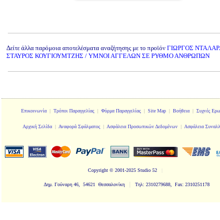
Δείτε άλλα παρόμοια αποτελέσματα αναζήτησης με το προϊόν
ΓΙΩΡΓΟΣ ΝΤΑΛΑΡ
ΣΤΑΥΡΟΣ ΚΟΥΓΙΟΥΜΤΖΗΣ / ΥΜΝΟΙ ΑΓΓΕΛΩΝ ΣΕ ΡΥΘΜΟ ΑΝΘΡΩΠΩΝ
Επικοινωνία
|
Τρόποι Παραγγελίας
|
Φόρμα Παραγγελίας
|
Site Map
|
Βοήθεια
|
Συχνές Ερω
Αρχική Σελίδα
|
Αναφορά Σφάλματος
|
Ασφάλεια Προσωπικών Δεδομένων
|
Ασφάλεια Συναλ
Copyright
© 2001-2025 Studio 52
|
|
Δημ. Γούναρη 46, 54621 Θεσσαλονίκη
Τηλ: 2310279688, Fax: 2310251178