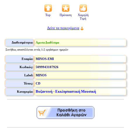
Top
Πρόταση
Χαμηλή
Τιμή
Δείτε τα περιεχόμενα
Διαθεσιμότητα:
Αμεσα Διαθέσιμο
Συνήθως αποστέλλεται εντός 1-2 εργάσιμων ημερών
Εταιρία:
MINOS-EMI
Κωδικός:
5099943107926
Label:
MINOS
Τύπος:
CD
Βυζαντινή - Εκκλησιαστική Μουσική
Κατηγορία: