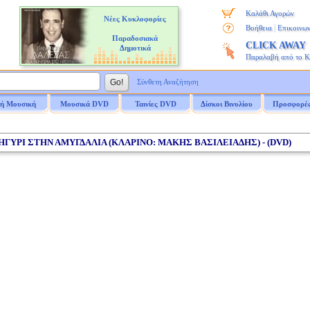
Καλάθι Αγορών
Νέες Κυκλοφορίες
|
Βοήθεια
Επικοινων
Παραδοσιακά
CLICK AWAY
Δημοτικά
Παραλαβή από το 
Σύνθετη Αναζήτηση
ή Μουσική
Μουσικά DVD
Ταινίες DVD
Δίσκοι Βινυλίου
Προσφορέ
ΝΗΓΥΡΙ ΣΤΗΝ ΑΜΥΓΔΑΛΙΑ (ΚΛΑΡΙΝΟ: ΜΑΚΗΣ ΒΑΣΙΛΕΙΑΔΗΣ) - (DVD)