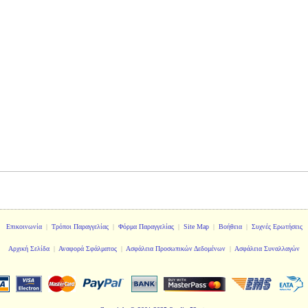
Επικοινωνία
|
Τρόποι Παραγγελίας
|
Φόρμα Παραγγελίας
|
Site Map
|
Βοήθεια
|
Συχνές Ερωτήσεις
Αρχική Σελίδα
|
Αναφορά Σφάλματος
|
Ασφάλεια Προσωπικών Δεδομένων
|
Ασφάλεια Συναλλαγών