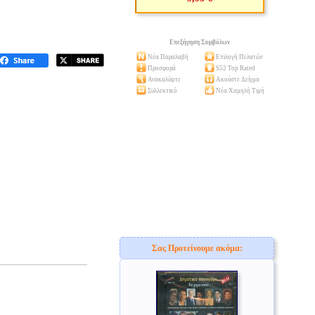
Επεξήγηση Συμβόλων
Νέα Παραλαβή
Επιλογή Πελατών
Προσφορά
S52 Top Rated
Ανακαλύψτε
Ακούστε Δείγμα
Συλλεκτικό
Νέα Χαμηλή Τιμή
Σας Προτείνουμε ακόμα: