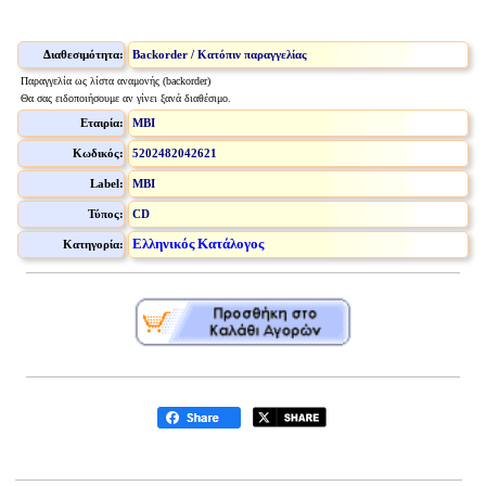
Διαθεσιμότητα:
Backorder / Κατόπιν παραγγελίας
Παραγγελία ως λίστα αναμονής (backorder)
Θα σας ειδοποιήσουμε αν γίνει ξανά διαθέσιμο.
Εταιρία:
MBI
Κωδικός:
5202482042621
Label:
MBI
Τύπος:
CD
Ελληνικός Κατάλογος
Κατηγορία: