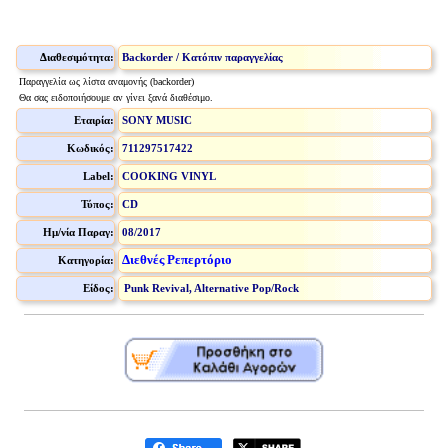
Διαθεσιμότητα:
Backorder / Κατόπιν παραγγελίας
Παραγγελία ως λίστα αναμονής (backorder)
Θα σας ειδοποιήσουμε αν γίνει ξανά διαθέσιμο.
Εταιρία:
SONY MUSIC
Κωδικός:
711297517422
Label:
COOKING VINYL
Τύπος:
CD
Ημ/νία Παραγ:
08/2017
Διεθνές Ρεπερτόριο
Κατηγορία:
Είδος:
Punk Revival, Alternative Pop/Rock