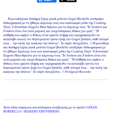
H μοναδική και διάσημη Gipsy punk μπάντα Gogol Bordello επιστρέφει
δισκογραφικά με το έβδομο άλμπουμ τους που κυκλοφορεί μέσω της Cooking
Vinyl. Ο frontman Eugene Hutz δηλώνει για το άλμπουμ τους "Το Seekers και
Finders είναι ένα πολύ μαγικός και παιχνιδιάρικος δίσκος για εμάς". "H
αίσθηση που αφήνει ο δίσκος είναι αρκετά πλήρης και περιγραφική στο να
καταλάβει κανείς τον διηπειρωτικό τρόπο ζωής του Gogol familia, κάθε πλευρά
τους ... την καλή, την κακή και την σπάνια". Το πάρτι συνεχίζεται...! /H μοναδική
και διάσημη Gipsy punk μπάντα Gogol Bordello επιστρέφει δισκογραφικά με
το έβδομο άλμπουμ τους που κυκλοφορεί μέσω της Cooking Vinyl. Ο frontman
Eugene Hutz δηλώνει για το άλμπουμ τους "Το Seekers και Finders είναι ένα
πολύ μαγικός και παιχνιδιάρικος δίσκος για εμάς". "H αίσθηση που αφήνει ο
δίσκος είναι αρκετά πλήρης και περιγραφική στο να καταλάβει κανείς τον
διηπειρωτικό τρόπο ζωής του Gogol familia, κάθε πλευρά τους ... την καλή, την
κακή και την σπάνια". Το πάρτι συνεχίζεται...! -Feelgood Records-
Δείτε άλλα παρόμοια αποτελέσματα αναζήτησης με το προϊόν
GOGOL
BORDELLO / SEEKERS AND FINDERS