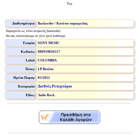
Top
Διαθεσιμότητα:
Backorder / Κατόπιν παραγγελίας
Παραγγελία ως λίστα αναμονής (backorder)
Θα σας ειδοποιήσουμε αν γίνει ξανά διαθέσιμο.
Εταιρία:
SONY MUSIC
Κωδικός:
886919826517
Label:
COLUMBIA
Τύπος:
LP Βινύλιο
Ημ/νία Παραγ:
05/2012
Διεθνές Ρεπερτόριο
Κατηγορία:
Είδος:
Indie Rock