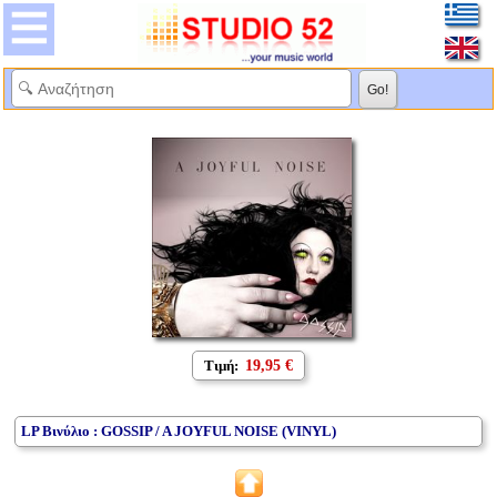
Τιμή:
19,95 €
LP Βινύλιο : GOSSIP / A JOYFUL NOISE (VINYL)