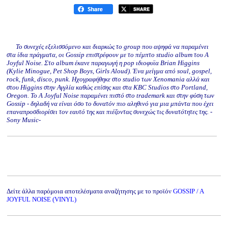
Το συνεχές εξελισσόμενο και διαρκώς το group που αψηφά να παραμένει
στα ίδια πράγματα, οι Gossip επιστρέφουν με το πέμπτο studio album του A
Joyful Noise. Στο album έκανε παραγωγή η pop ιδιοφυϊα Brian Higgins
(Kylie Minogue, Pet Shop Boys, Girls Aloud). Ένα μείγμα από soul, gospel,
rock, funk, disco, punk. Ηχογραφήθηκε στο studio των Xenomania αλλά και
στου Higgins στην Αγγλία καθώς επίσης και στα KBC Studios στο Portland,
Oregon. Το A Joyful Noise παραμένει πιστό στο trademark και στην φύση των
Gossip - δηλαδή να είναι όσο το δυνατόν πιο αληθινό για μια μπάντα που έχει
επαναπροσδιορίσει τον εαυτό της και πιέζοντας συνεχώς τις δυνατότητες της. -
Sony Music-
Δείτε άλλα παρόμοια αποτελέσματα αναζήτησης με το προϊόν
GOSSIP / A
JOYFUL NOISE (VINYL)