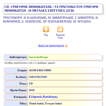
CD : ΓΡΗΓΟΡΗΣ ΜΠΙΘΙΚΩΤΣΗΣ / ΤΑ ΤΡΑΓΟΥΔΙΑ ΤΟΥ ΓΡΗΓΟΡΗ
ΜΠΙΘΙΚΩΤΣΗ - 26 ΜΕΓΑΛΕΣ ΕΠΙΤΥΧΙΕΣ (2CD)
ΤΡΑΓΟΥΔΟΥΝ: Η. ΚΛΩΝΑΡΙΔΗΣ, Μ. ΔΗΜΗΤΡΙΑΔΗΣ, Γ. ΔΗΜΗΤΡΟΣ, Θ.
ΚΟΜΝΗΝΟΣ, Δ. ΛΕΜΠΕΣΗΣ, ΧΡ. ΠΑΠΑΔΟΠΟΥΛΟΣ, Μ. ΜΥΛΩΝΑ
Top
Χαμηλή
Τιμή
Δείτε τα περιεχόμενα
Διαθεσιμότητα:
Αμεσα Διαθέσιμο
Συνήθως αποστέλλεται εντός 1-2 εργάσιμων ημερών
Εταιρία:
ALPHA RECORDS
Κωδικός:
5203370231103
Τύπος:
CD
Ημ/νία Παραγ:
2010
Ελληνικός Κατάλογος
Κατηγορία:
Είδος:
Παλιά Λαϊκά, Έντεχνα Λαϊκά