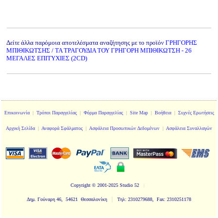
Δείτε άλλα παρόμοια αποτελέσματα αναζήτησης με το προϊόν
ΓΡΗΓΟΡΗΣ
ΜΠΙΘΙΚΩΤΣΗΣ / ΤΑ ΤΡΑΓΟΥΔΙΑ ΤΟΥ ΓΡΗΓΟΡΗ ΜΠΙΘΙΚΩΤΣΗ - 26
ΜΕΓΑΛΕΣ ΕΠΙΤΥΧΙΕΣ (2CD)
Επικοινωνία
|
Τρόποι Παραγγελίας
|
Φόρμα Παραγγελίας
|
Site Map
|
Βοήθεια
|
Συχνές Ερωτήσεις
Αρχική Σελίδα
|
Αναφορά Σφάλματος
|
Ασφάλεια Προσωπικών Δεδομένων
|
Ασφάλεια Συναλλαγών
Copyright
© 2001-2025 Studio 52
|
|
Δημ. Γούναρη 46, 54621 Θεσσαλονίκη
Τηλ: 2310279688, Fax: 2310251178