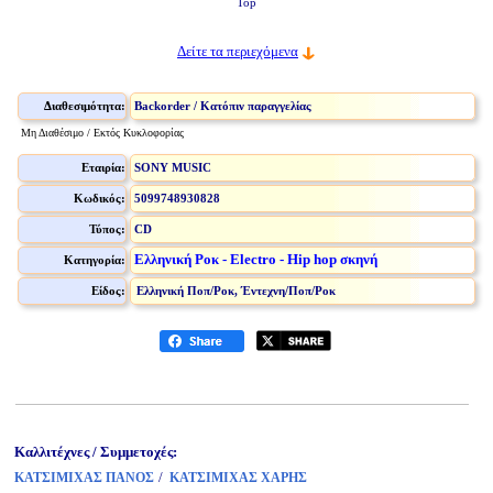
Top
Δείτε τα περιεχόμενα
Διαθεσιμότητα:
Backorder / Κατόπιν παραγγελίας
Μη Διαθέσιμο / Εκτός Κυκλοφορίας
Εταιρία:
SONY MUSIC
Κωδικός:
5099748930828
Τύπος:
CD
Ελληνική Ροκ - Electro - Hip hop σκηνή
Κατηγορία:
Είδος:
Ελληνική Ποπ/Ροκ, Έντεχνη/Ποπ/Ροκ
Καλλιτέχνες / Συμμετοχές:
/
ΚΑΤΣΙΜΙΧΑΣ ΠΑΝΟΣ
ΚΑΤΣΙΜΙΧΑΣ ΧΑΡΗΣ