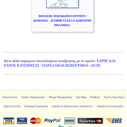
ΘΑΝΑΣΗΣ ΠΑΠΑΚΩΝΣΤΑΝΤΙΝΟΥ /
ΔΙΑΦΑΝΟΣ - (ΣΥΜΜΕΤΕΧΕΙ Ο ΣΩΚΡΑΤΗΣ
ΜΑΛΑΜΑΣ)
Δείτε άλλα παρόμοια αποτελέσματα αναζήτησης με το προϊόν
ΧΑΡΗΣ ΚΑΙ
ΠΑΝΟΣ ΚΑΤΣΙΜΙΧΑΣ / ΠΑΡΑΛΛΗΛΗ ΔΙΣΚΟΓΡΑΦΙΑ - (2CD)
Επικοινωνία
|
Τρόποι Παραγγελίας
|
Φόρμα Παραγγελίας
|
Site Map
|
Βοήθεια
|
Συχνές Ερωτήσεις
Αρχική Σελίδα
|
Αναφορά Σφάλματος
|
Ασφάλεια Προσωπικών Δεδομένων
|
Ασφάλεια Συναλλαγών