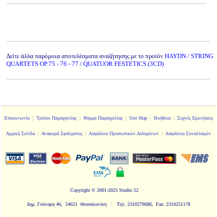
Δείτε άλλα παρόμοια αποτελέσματα αναζήτησης με το προϊόν
HAYDN / STRING
QUARTETS OP.75 - 76 - 77 / QUATUOR FESTETICS (3CD)
Επικοινωνία
|
Τρόποι Παραγγελίας
|
Φόρμα Παραγγελίας
|
Site Map
|
Βοήθεια
|
Συχνές Ερωτήσεις
Αρχική Σελίδα
|
Αναφορά Σφάλματος
|
Ασφάλεια Προσωπικών Δεδομένων
|
Ασφάλεια Συναλλαγών
Copyright
© 2001-2025 Studio 52
|
|
Δημ. Γούναρη 46, 54621 Θεσσαλονίκη
Τηλ: 2310279688, Fax: 2310251178