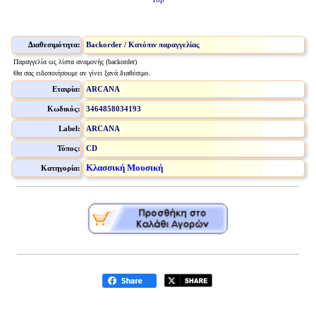
Διαθεσιμότητα:
Backorder / Κατόπιν παραγγελίας
Παραγγελία ως λίστα αναμονής (backorder)
Θα σας ειδοποιήσουμε αν γίνει ξανά διαθέσιμο.
Εταιρία:
ARCANA
Κωδικός:
3464858034193
Label:
ARCANA
Τύπος:
CD
Κλασσική Μουσική
Κατηγορία: