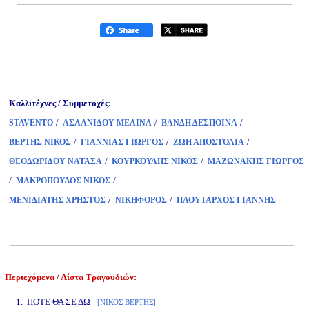
Καλλιτέχνες / Συμμετοχές:
/
/
/
STAVENTO
ΑΣΛΑΝΙΔΟΥ ΜΕΛΙΝΑ
ΒΑΝΔΗ ΔΕΣΠΟΙΝΑ
/
/
/
ΒΕΡΤΗΣ ΝΙΚΟΣ
ΓΙΑΝΝΙΑΣ ΓΙΩΡΓΟΣ
ΖΩΗ ΑΠΟΣΤΟΛΙΑ
/
/
ΘΕΟΔΩΡΙΔΟΥ ΝΑΤΑΣΑ
ΚΟΥΡΚΟΥΛΗΣ ΝΙΚΟΣ
ΜΑΖΩΝΑΚΗΣ ΓΙΩΡΓΟΣ
/
/
ΜΑΚΡΟΠΟΥΛΟΣ ΝΙΚΟΣ
/
/
ΜΕΝΙΔΙΑΤΗΣ ΧΡΗΣΤΟΣ
ΝΙΚΗΦΟΡΟΣ
ΠΛΟΥΤΑΡΧΟΣ ΓΙΑΝΝΗΣ
Περιεχόμενα / Λίστα Τραγουδιών:
www.studio52.gr
1. ΠΟΤΕ ΘΑ ΣΕ ΔΩ
- [ΝΙΚΟΣ ΒΕΡΤΗΣ]