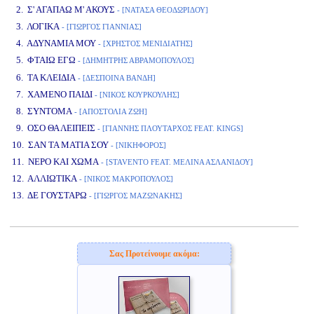
2. Σ' ΑΓΑΠΑΩ Μ' ΑΚΟΥΣ
- [ΝΑΤΑΣΑ ΘΕΟΔΩΡΙΔΟΥ]
3. ΛΟΓΙΚΑ
- [ΓΙΩΡΓΟΣ ΓΙΑΝΝΙΑΣ]
4. ΑΔΥΝΑΜΙΑ ΜΟΥ
- [ΧΡΗΣΤΟΣ ΜΕΝΙΔΙΑΤΗΣ]
5. ΦΤΑΙΩ ΕΓΩ
- [ΔΗΜΗΤΡΗΣ ΑΒΡΑΜΟΠΟΥΛΟΣ]
www.studio52.gr
6. ΤΑ ΚΛΕΙΔΙΑ
- [ΔΕΣΠΟΙΝΑ ΒΑΝΔΗ]
7. ΧΑΜΕΝΟ ΠΑΙΔΙ
- [ΝΙΚΟΣ ΚΟΥΡΚΟΥΛΗΣ]
8. ΣΥΝΤΟΜΑ
- [ΑΠΟΣΤΟΛΙΑ ΖΩΗ]
9. ΟΣΟ ΘΑ ΛΕΙΠΕΙΣ
- [ΓΙΑΝΝΗΣ ΠΛΟΥΤΑΡΧΟΣ FEAT. KINGS]
10. ΣΑΝ ΤΑ ΜΑΤΙΑ ΣΟΥ
- [ΝΙΚΗΦΟΡΟΣ]
11. ΝΕΡΟ ΚΑΙ ΧΩΜΑ
- [STAVENTO FEAT. ΜΕΛΙΝΑ ΑΣΛΑΝΙΔΟΥ]
12. ΑΛΛΙΩΤΙΚΑ
- [ΝΙΚΟΣ ΜΑΚΡΟΠΟΥΛΟΣ]
13. ΔΕ ΓΟΥΣΤΑΡΩ
- [ΓΙΩΡΓΟΣ ΜΑΖΩΝΑΚΗΣ]
www.studio52.gr
Σας Προτείνουμε ακόμα: