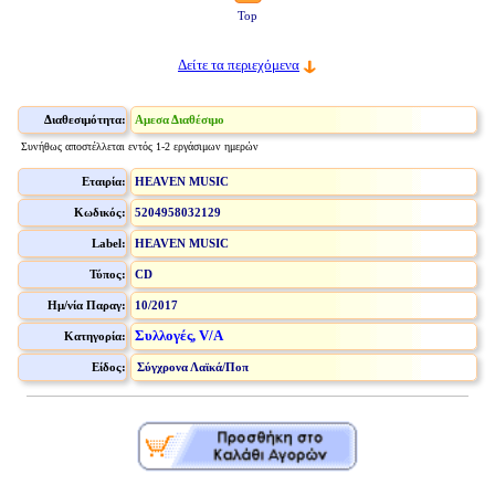
Top
Δείτε τα περιεχόμενα
Διαθεσιμότητα:
Αμεσα Διαθέσιμο
Συνήθως αποστέλλεται εντός 1-2 εργάσιμων ημερών
Εταιρία:
HEAVEN MUSIC
Κωδικός:
5204958032129
Label:
HEAVEN MUSIC
Τύπος:
CD
Ημ/νία Παραγ:
10/2017
Συλλογές, V/A
Κατηγορία:
Είδος:
Σύγχρονα Λαϊκά/Ποπ