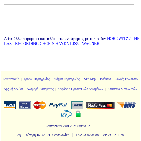
Δείτε άλλα παρόμοια αποτελέσματα αναζήτησης με το προϊόν
HOROWITZ / THE
LAST RECORDING CHOPIN HAYDN LISZT WAGNER
Επικοινωνία
|
Τρόποι Παραγγελίας
|
Φόρμα Παραγγελίας
|
Site Map
|
Βοήθεια
|
Συχνές Ερωτήσεις
Αρχική Σελίδα
|
Αναφορά Σφάλματος
|
Ασφάλεια Προσωπικών Δεδομένων
|
Ασφάλεια Συναλλαγών
Copyright
© 2001-2025 Studio 52
|
|
Δημ. Γούναρη 46, 54621 Θεσσαλονίκη
Τηλ: 2310279688, Fax: 2310251178