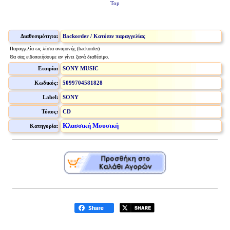
Top
Διαθεσιμότητα:
Backorder / Κατόπιν παραγγελίας
Παραγγελία ως λίστα αναμονής (backorder)
Θα σας ειδοποιήσουμε αν γίνει ξανά διαθέσιμο.
Εταιρία:
SONY MUSIC
Κωδικός:
5099704581828
Label:
SONY
Τύπος:
CD
Κλασσική Μουσική
Κατηγορία: