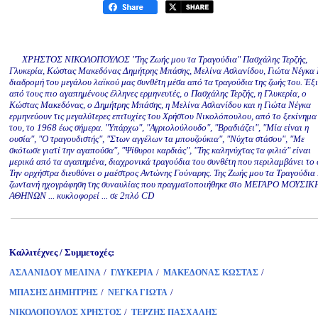
ΧΡΗΣΤΟΣ ΝΙΚΟΛΟΠΟΥΛΟΣ "Της Ζωής μου τα Τραγούδια" Πασχάλης Τερζής,
Γλυκερία, Κώστας Μακεδόνας Δημήτρης Μπάσης, Μελίνα Ασλανίδου, Γιώτα Νέγκα
διαδρομή του μεγάλου λαϊκού μας συνθέτη μέσα από τα τραγούδια της ζωής του. Έξι
από τους πιο αγαπημένους έλληνες ερμηνευτές, ο Πασχάλης Τερζής, η Γλυκερία, ο
Κώστας Μακεδόνας, ο Δημήτρης Μπάσης, η Μελίνα Ασλανίδου και η Γιώτα Νέγκα
ερμηνεύουν τις μεγαλύτερες επιτυχίες του Χρήστου Νικολόπουλου, από το ξεκίνημα
του, το 1968 έως σήμερα. "Υπάρχω", "Αγριολούλουδο", "Βραδιάζει", "Μία είναι η
ουσία", "Ο τραγουδιστής", "Στων αγγέλων τα μπουζούκια", "Νύχτα στάσου", "Με
σκότωσε γιατί την αγαπούσα", "Ψίθυροι καρδιάς", "Της καληνύχτας τα φιλιά" είναι
μερικά από τα αγαπημένα, διαχρονικά τραγούδια του συνθέτη που περιλαμβάνει το 
Την ορχήστρα διευθύνει ο μαέστρος Αντώνης Γούναρης. Της Ζωής μου τα Τραγούδια
ζωντανή ηχογράφηση της συναυλίας που πραγματοποιήθηκε στο ΜΕΓΑΡΟ ΜΟΥΣΙΚ
ΑΘΗΝΩΝ ... κυκλοφορεί ... σε 2πλό CD
Καλλιτέχνες / Συμμετοχές:
/
/
/
ΑΣΛΑΝΙΔΟΥ ΜΕΛΙΝΑ
ΓΛΥΚΕΡΙΑ
ΜΑΚΕΔΟΝΑΣ ΚΩΣΤΑΣ
/
/
ΜΠΑΣΗΣ ΔΗΜΗΤΡΗΣ
ΝΕΓΚΑ ΓΙΩΤΑ
/
ΝΙΚΟΛΟΠΟΥΛΟΣ ΧΡΗΣΤΟΣ
ΤΕΡΖΗΣ ΠΑΣΧΑΛΗΣ