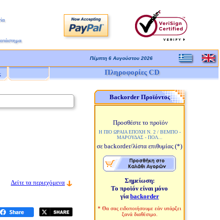
ία
Κατάστημα
Πέμπτη 6 Αυγούστου 2026
Πληροφορίες CD
ς
Backorder Προϊόντος
Προσθέστε το προϊόν
Η ΠΙΟ ΩΡΑΙΑ ΕΠΟΧΗ Ν. 2 / ΒΕΜΠΟ -
ΜΑΡΟΥΔΑΣ - ΠΟΛ...
σε backorder/λίστα επιθυμίας
(*)
Σημείωση:
Δείτε τα περιεχόμενα
Το προϊόν είναι μόνο
γία
backorder
* Θα σας ειδοποιήσουμε εάν υπάρξει
ξανά διαθέσιμο.