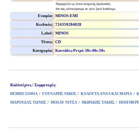
Παραγγελία ως λίστα αναμονής (backorder)
Θα σας ειδοποιήσουμε αν γίνει ξανά διαθέσιμο.
Εταιρία:
MINOS-EMI
Κωδικός:
724359284828
Label:
MINOS
Τύπος:
CD
Κατηγορία:
Καντάδες-Ρετρό 30s-40s-50s
Καλλιτέχνες / Συμμετοχές:
/
/
/
ΒΕΜΠΟ ΣΟΦΙΑ
ΓΟΥΝΑΡΗΣ ΝΙΚΟΣ
ΚΑΛΟΥΤΑ ΑΝΝΑ ΚΑΙ ΜΑΡΙΑ
/
/
/
ΜΑΡΟΥΔΑΣ ΤΩΝΗΣ
ΜΟΛΛΥ ΝΙΤΣΑ
ΜΩΡΑΚΗΣ ΤΑΚΗΣ
ΠΟΛΥΜΕΡ