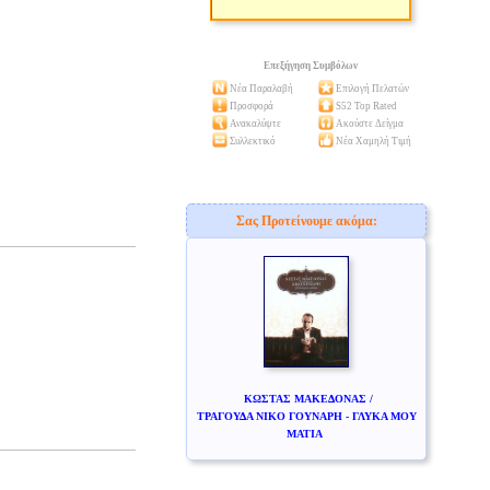
Επεξήγηση Συμβόλων
Νέα Παραλαβή
Επιλογή Πελατών
Προσφορά
S52 Top Rated
Ανακαλύψτε
Ακούστε Δείγμα
Συλλεκτικό
Νέα Χαμηλή Τιμή
Σας Προτείνουμε ακόμα:
ΚΩΣΤΑΣ ΜΑΚΕΔΟΝΑΣ /
ΤΡΑΓΟΥΔΑ ΝΙΚΟ ΓΟΥΝΑΡΗ - ΓΛΥΚΑ ΜΟΥ
ΜΑΤΙΑ