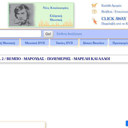
Καλάθι Αγορών
Νέες Κυκλοφορίες
|
Βοήθεια
Επικοινων
Ελληνική
CLICK AWAY
Μουσική
Παραλαβή από το 
Σύνθετη Αναζήτηση
ή Μουσική
Μουσικά DVD
Ταινίες DVD
Δίσκοι Βινυλίου
Προσφορέ
Ν. 2 / ΒΕΜΠΟ - ΜΑΡΟΥΔΑΣ - ΠΟΛΥΜΕΡΗΣ - ΜΑΡΕΛΗ ΚΑΙ ΑΛΛΟΙ