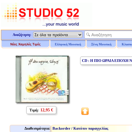
Αναζήτηση:
Νέες Χαμηλές Τιμές
Ελληνική Μουσική
Ξένη Μουσική
Κλασικ
CD : Η ΠΙΟ ΩΡΑΙΑ ΕΠΟΧΗ 
Τιμή:
12,95 €
Διαθεσιμότητα:
Backorder / Κατόπιν παραγγελίας