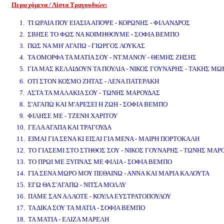
Περιεχόμενα / Λίστα Τραγουδιών:
www.studio52.gr
1. ΤΙ ΩΡΑΙΑ ΠΟΥ ΕΙΑΣΙΑ ΑΠΟΨΕ - ΚΟΡΩΝΗΣ - ΦΙΛΑΝΔΡΟΣ
2. ΣΒΗΣΕ ΤΟ ΦΩΣ ΝΑ ΚΟΙΜΗΘΟΥΜΕ - ΣΟΦΙΑ ΒΕΜΠΟ
3. ΠΩΣ ΝΑ ΜΗ' ΑΓΑΠΩ - ΓΙΩΡΓΟΣ ΛΟΥΚΑΣ
4. ΤΑ ΟΜΟΡΦΑ ΤΑ ΜΑΤΙΑ ΣΟΥ - ΝΤ.ΜΑΝΟΥ - ΘΕΜΗΣ ΖΗΣΗΣ
5. ΓΙΑ ΜΑΣ ΚΕΛΑΙΔΟΥΝ ΤΑ ΠΟΥΛΙΑ - ΝΙΚΟΣ ΓΟΥΝΑΡΗΣ - ΤΑΚΗΣ Μ
6. ΟΤΙ ΣΤΟΝ ΚΟΣΜΟ ΖΗΤΑΣ - ΛΕΝΑ ΠΑΤΕΡΑΚΗ
7. ΑΣΤΑ ΤΑ ΜΑΛΑΚΙΑ ΣΟΥ - ΤΩΝΗΣ ΜΑΡΟΥΔΑΣ
8. Σ'ΑΓΑΠΩ ΚΑΙ Μ'ΑΡΕΣΕΙ Η ΖΩΗ - ΣΟΦΙΑ ΒΕΜΠΟ
9. ΦΙΛΗΣΕ ΜΕ - ΤΖΕΝΗ ΧΑΡΙΤΟΥ
10. ΓΕΛΑ ΑΓΑΠΑ ΚΑΙ ΤΡΑΓΟΥΔΑ
11. ΕΙΜΑΙ ΓΙΑ ΣΕΝΑ ΚΙ ΕΙΣΑΙ ΓΙΑ ΜΕΝΑ - ΜΑΙΡΗ ΠΟΡΤΟΚΑΛΗ
12. ΤΟ ΓΙΑΣΕΜΙ ΣΤΟ ΣΤΗΘΟΣ ΣΟΥ - ΝΙΚΟΣ ΓΟΥΝΑΡΗΣ - ΤΩΝΗΣ ΜΑΡ
13. ΤΟ ΠΡΩΙ ΜΕ ΞΥΠΝΑΣ ΜΕ ΦΙΛΙΑ - ΣΟΦΙΑ ΒΕΜΠΟ
14. ΓΙΑ ΣΕΝΑ ΜΩΡΟ ΜΟΥ ΠΕΘΑΙΝΩ - ΑΝΝΑ ΚΑΙ ΜΑΡΙΑ ΚΑΛΟΥΤΑ
15. ΕΓΩ ΘΑ Σ'ΑΓΑΠΩ - ΝΙΤΣΑ ΜΟΛΛΥ
16. ΠΑΜΕ ΣΑΝ ΑΛΛΟΤΕ - ΚΟΥΛΑ ΕΥΣΤΡΑΤΟΠΟΥΛΟΥ
17. ΤΑ ΔΙΚΑ ΣΟΥ ΤΑ ΜΑΤΙΑ - ΣΟΦΙΑ ΒΕΜΠΟ
18. ΤΑ ΜΑΤΙΑ - ΕΛΙΖΑ ΜΑΡΕΛΗ