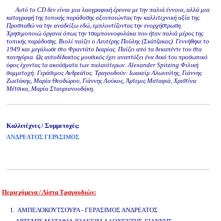
Αυτό το CD δεν είναι μια λαογραφική έρευνα με την παλιά έννοια, αλλά μια
καταγραφή της τοπικής παράδοσης αξιοποιώντας την καλλιτεχνική αξία της.
Προσπαθώ να την αναδείξω εδώ, εμπλουτίζοντας την ενορχήστρωση.
Χρησιμοποιώ όργανα όπως την τσαμπουνοφυλάκα που ήταν παλιά μέρος της
τοπικής παράδοσης. Βιολί παίζει ο Λευτέρης Πούλης (Σκάτζακας). Γεννήθηκε το
1949 και μεγάλωσε στο Φραντάτο Ικαρίας. Παίζει από τα δεκαπέντε του στα
πανηγύρια. Ως αυτοδίδακτος μουσικός έχει αναπτύξει ένα δικό του προσωπικό
ύφος έχοντας τα ακούσματα των παλαιότερων. Alexander Spitzing Φιλική
συμμετοχή: Γεράσιμος Ανδρεάτος. Τραγουδούν: Ιωακείμ Αλωνεύτης, Γιάννης
Ζωιτάκης, Μαρία Θεοδώρου, Γιάννης Λούκος, Άρτεμις Ματαφιά, Χριστίνα
Μέτσικα, Μαρία Σταυριανουδάκη.
Καλλιτέχνες / Συμμετοχές:
ΑΝΔΡΕΑΤΟΣ ΓΕΡΑΣΙΜΟΣ
Περιεχόμενα / Λίστα Τραγουδιών:
www.studio52.gr
1. ΑΜΠΕΛΟΚΟΥΤΣΟΥΡΑ - ΓΕΡΑΣΙΜΟΣ ΑΝΔΡΕΑΤΟΣ