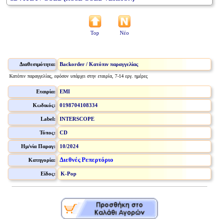
Top
Νέο
Διαθεσιμότητα:
Backorder / Κατόπιν παραγγελίας
Κατόπιν παραγγελίας, εφόσον υπάρχει στην εταιρία, 7-14 εργ. ημέρες
Εταιρία:
EMI
Κωδικός:
0198704108334
Label:
INTERSCOPE
Τύπος:
CD
Ημ/νία Παραγ:
10/2024
Διεθνές Ρεπερτόριο
Κατηγορία:
Είδος:
K-Pop