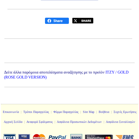
Δείτε άλλα παρόμοια αποτελέσματα αναζήτησης με το προϊόν
ITZY / GOLD
(ROSE GOLD VERSION)
Επικοινωνία
|
Τρόποι Παραγγελίας
|
Φόρμα Παραγγελίας
|
Site Map
|
Βοήθεια
|
Συχνές Ερωτήσεις
Αρχική Σελίδα
|
Αναφορά Σφάλματος
|
Ασφάλεια Προσωπικών Δεδομένων
|
Ασφάλεια Συναλλαγών