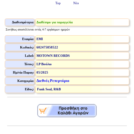
Top
Νέο
Διαθεσιμότητα:
Διαθέσιμο για παραγγελία
Συνήθως αποστέλλεται εντός 4-7 εργάσιμων ημερών
Εταιρία:
EMI
Κωδικός:
602475858522
Label:
MOTOWN RECORDS
Τύπος:
LP Βινύλιο
Ημ/νία Παραγ:
05/2025
Διεθνές Ρεπερτόριο
Κατηγορία:
Είδος:
Funk Soul, R&B